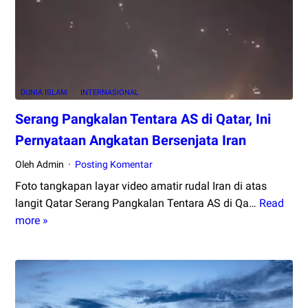
yang
Menari
di
Tengah
Kota
DUNIA ISLAM
INTERNASIONAL
Teheran
Serang Pangkalan Tentara AS di Qatar, Ini
Pernyataan Angkatan Bersenjata Iran
Oleh Admin
Posting Komentar
Foto tangkapan layar video amatir rudal Iran di atas
langit Qatar Serang Pangkalan Tentara AS di Qa…
Read
Serang
more »
Pangkalan
Tentara
AS
di
Qatar,