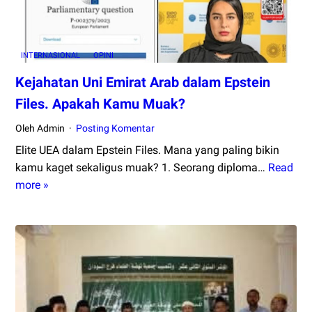
INTERNASIONAL
OPINI
Kejahatan Uni Emirat Arab dalam Epstein
Files. Apakah Kamu Muak?
Oleh Admin
Posting Komentar
Elite UEA dalam Epstein Files. Mana yang paling bikin
kamu kaget sekaligus muak? 1. Seorang diploma…
Read
Kejahatan
more »
Uni
Emirat
Arab
dalam
Epstein
Files.
Apakah
Kamu