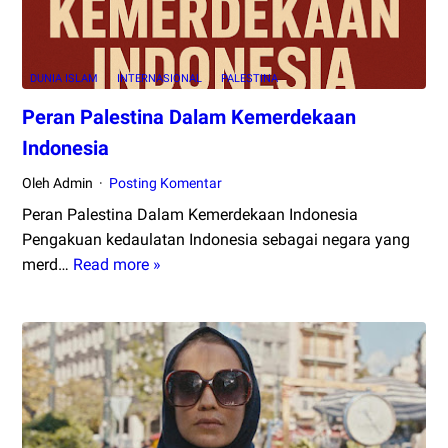
Saat
Minta
Bantua
DUNIA ISLAM
INTERNASIONAL
PALESTINA
Iran?
Peran Palestina Dalam Kemerdekaan
Indonesia
Oleh Admin
Posting Komentar
Peran Palestina Dalam Kemerdekaan Indonesia
Pengakuan kedaulatan Indonesia sebagai negara yang
merd…
Read more »
Peran
Palestina
Dalam
Kemerdekaan
Indonesia