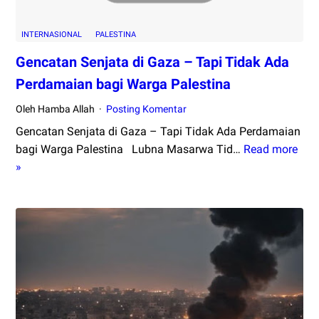
INTERNASIONAL
PALESTINA
Gencatan Senjata di Gaza – Tapi Tidak Ada
Perdamaian bagi Warga Palestina
Oleh Hamba Allah
Posting Komentar
Gencatan Senjata di Gaza – Tapi Tidak Ada Perdamaian
bagi Warga Palestina Lubna Masarwa Tid…
Read more
Gencatan
»
Senjata
di
Gaza
–
Tapi
Tidak
Ada
Perdamaian
bagi