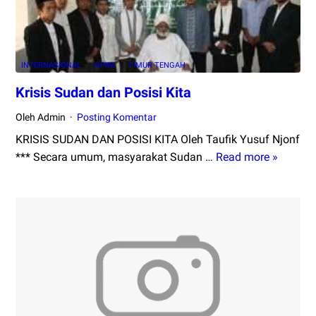
Muak?
INTERNASIONAL
OPINI
TIMUR TENGAH
Krisis Sudan dan Posisi Kita
Oleh Admin
Posting Komentar
KRISIS SUDAN DAN POSISI KITA Oleh Taufik Yusuf Njonf
*** Secara umum, masyarakat Sudan …
Read more »
Krisis
Sudan
dan
Posisi
Kita