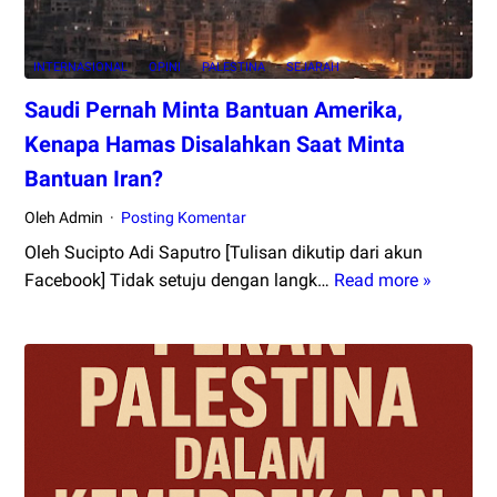
Warga
Palestina
INTERNASIONAL
OPINI
PALESTINA
SEJARAH
Saudi Pernah Minta Bantuan Amerika,
Kenapa Hamas Disalahkan Saat Minta
Bantuan Iran?
Oleh Admin
Posting Komentar
Oleh Sucipto Adi Saputro [Tulisan dikutip dari akun
Facebook] Tidak setuju dengan langk…
Read more »
Saudi
Pernah
Minta
Bantua
Amerika
Kenapa
Hamas
Disalah