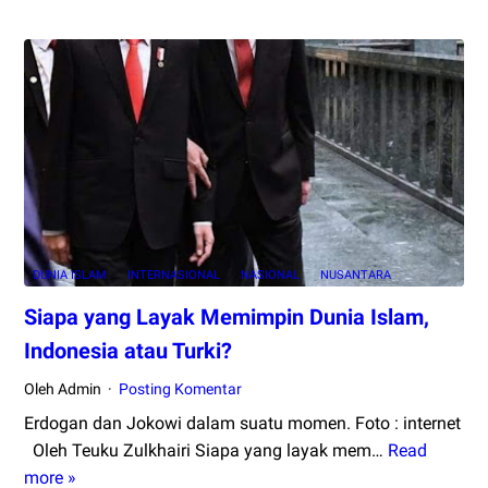
Anies
Baswedan
Abadikan
Laksamana
Malahayati
Jadi
Nama
Jalan
di
Jakarta,
DUNIA ISLAM
INTERNASIONAL
NASIONAL
NUSANTARA
Pemerintah
Aceh
Siapa yang Layak Memimpin Dunia Islam,
Berterimakasih
Indonesia atau Turki?
Oleh Admin
Posting Komentar
Erdogan dan Jokowi dalam suatu momen. Foto : internet
Oleh Teuku Zulkhairi Siapa yang layak mem…
Read
Siapa
more »
yang