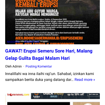
Friatna
Terpilih
menjadi
Ketua
PW
Fatayat
NU
NASIONAL
NUSANTARA
Aceh
Masa
GAWAT! Erupsi Semeru Sore Hari, Malang
Khidmat
Gelap Gulita Bagai Malam Hari
2021
–
Oleh Admin
Posting Komentar
2026
Innalillahi wa inna ilaihi raji'un. Sahabat, izinkan kami
sampaikan berita duka yang datang dar…
Read more »
GAWA
Erups
Seme
Sore
Hari,