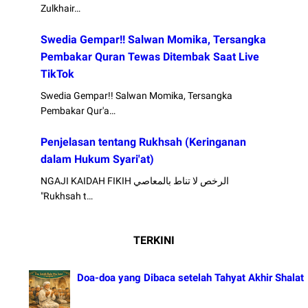
Zulkhair…
Swedia Gempar!! Salwan Momika, Tersangka
Pembakar Quran Tewas Ditembak Saat Live
TikTok
Swedia Gempar!! Salwan Momika, Tersangka
Pembakar Qur'a…
Penjelasan tentang Rukhsah (Keringanan
dalam Hukum Syari'at)
NGAJI KAIDAH FIKIH الرخص لا تناط بالمعاصي
"Rukhsah t…
TERKINI
Doa-doa yang Dibaca setelah Tahyat Akhir Shalat