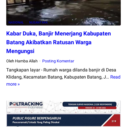
NASIONAL
NUSANTARA
Kabar Duka, Banjir Menerjang Kabupaten
Batang Akibatkan Ratusan Warga
Mengungsi
Oleh Hamba Allah
Posting Komentar
Tangkapan layar - Rumah warga dilanda banjir di Desa
Klidang, Kecamatan Batang, Kabupaten Batang, J…
Read
Kabar
more »
Duka,
Banjir
Menerjang
Kabupaten
Batang
Akibatkan