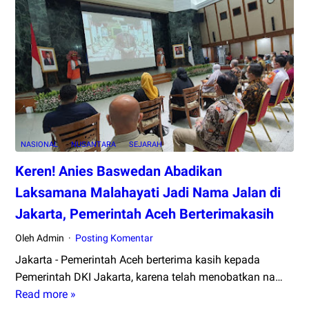
Serambi
Pancasila,
Santri
Aceh
:
Prof
Yudian
Keliru
NASIONAL
NUSANTARA
SEJARAH
Memahami
Sebutan
Keren! Anies Baswedan Abadikan
Serambi!
Laksamana Malahayati Jadi Nama Jalan di
Jakarta, Pemerintah Aceh Berterimakasih
Oleh Admin
Posting Komentar
Jakarta - Pemerintah Aceh berterima kasih kepada
Pemerintah DKI Jakarta, karena telah menobatkan na…
Read more »
Keren!