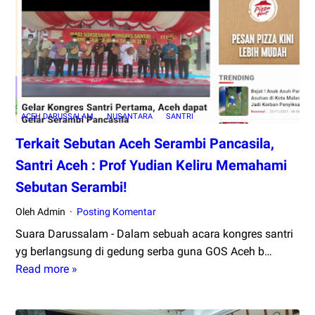
Mala
Gelap
Gulita
Bagai
Mala
Hari
ACEH DARUSSALAM
NUSANTARA
SANTRI
Terkait Sebutan Aceh Serambi Pancasila,
Santri Aceh : Prof Yudian Keliru Memahami
Sebutan Serambi!
Oleh Admin
Posting Komentar
Suara Darussalam - Dalam sebuah acara kongres santri
yg berlangsung di gedung serba guna GOS Aceh b…
Read more »
Terkait
Sebutan
Aceh