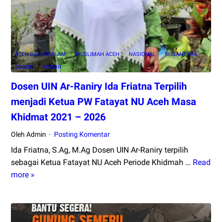
Menurut
SurveI
Poltracking
ACEH DARUSSALAM
MUSLIMAH ACEH
NASIONAL
NUSANTARA
SOSOK
TOKOH
Dosen UIN Ar-Raniry Ida Friatna Terpilih
menjadi Ketua PW Fatayat NU Aceh Masa
Khidmat 2021 – 2026
Oleh Admin
Posting Komentar
Ida Friatna, S.Ag, M.Ag Dosen UIN Ar-Raniry terpilih
sebagai Ketua Fatayat NU Aceh Periode Khidmah …
Read
Dosen
more »
UIN
Ar-
Raniry
Ida