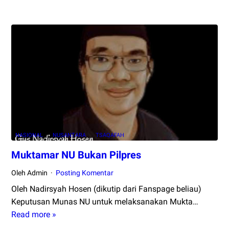
Layak
Memimpin
Dunia
Islam,
Indonesia
atau
Turki?
NASIONAL
NUSANTARA
TSAQAFAH
Muktamar NU Bukan Pilpres
Oleh Admin
Posting Komentar
Oleh Nadirsyah Hosen (dikutip dari Fanspage beliau)
Keputusan Munas NU untuk melaksanakan Mukta…
Read more »
Muktamar
NU