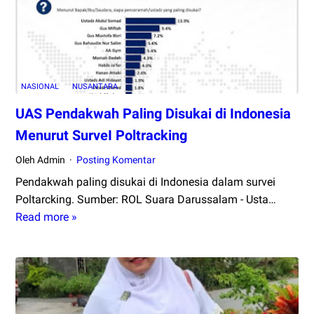
Ratusan
Warga
Mengungsi
NASIONAL
NUSANTARA
UAS Pendakwah Paling Disukai di Indonesia
Menurut SurveI Poltracking
Oleh Admin
Posting Komentar
Pendakwah paling disukai di Indonesia dalam survei
Poltarcking. Sumber: ROL Suara Darussalam - Usta…
Read more »
UAS
Pendakwah
Paling
Disukai
di
Indonesia