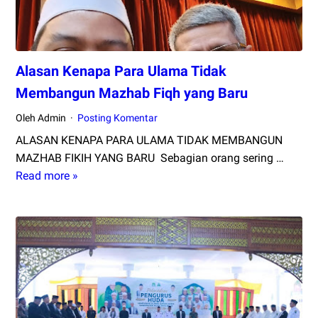
Alasan Kenapa Para Ulama Tidak
Membangun Mazhab Fiqh yang Baru
Oleh Admin
Posting Komentar
ALASAN KENAPA PARA ULAMA TIDAK MEMBANGUN
MAZHAB FIKIH YANG BARU Sebagian orang sering …
Read more »
Alasan
Kenapa
Para
Ulama
Tidak
Membangun
Mazhab
Fiqh