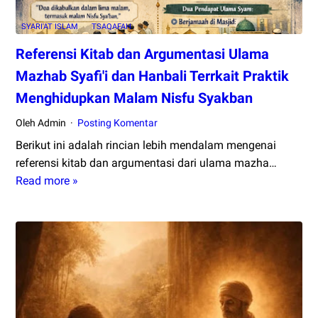
SYARI'AT ISLAM
TSAQAFAH
Referensi Kitab dan Argumentasi Ulama
Mazhab Syafi'i dan Hanbali Terrkait Praktik
Menghidupkan Malam Nisfu Syakban
Oleh Admin
Posting Komentar
Berikut ini adalah rincian lebih mendalam mengenai
referensi kitab dan argumentasi dari ulama mazha…
Read more »
Referensi
Kitab
dan
Argumentasi
Ulama
Mazhab
Syafi'i
dan