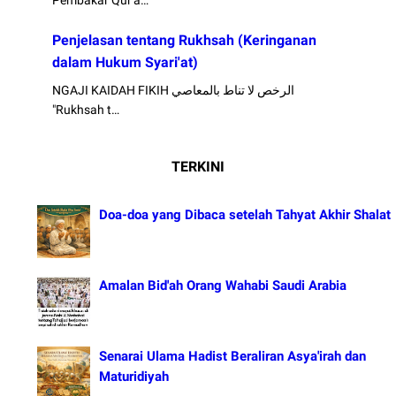
Pembakar Qur'a…
Penjelasan tentang Rukhsah (Keringanan
dalam Hukum Syari'at)
NGAJI KAIDAH FIKIH الرخص لا تناط بالمعاصي
"Rukhsah t…
TERKINI
Doa-doa yang Dibaca setelah Tahyat Akhir Shalat
Amalan Bid'ah Orang Wahabi Saudi Arabia
Senarai Ulama Hadist Beraliran Asya'irah dan
Maturidiyah