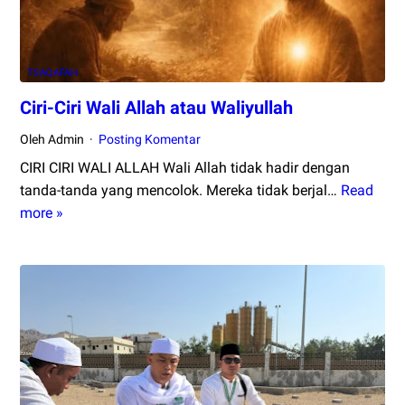
Hanbali
Terrkait
Praktik
TSAQAFAH
Menghidupkan
Malam
Ciri-Ciri Wali Allah atau Waliyullah
Nisfu
Oleh Admin
Posting Komentar
Syakban
CIRI CIRI WALI ALLAH Wali Allah tidak hadir dengan
tanda-tanda yang mencolok. Mereka tidak berjal…
Read
Ciri-
more »
Ciri
Wali
Allah
atau
Waliyullah