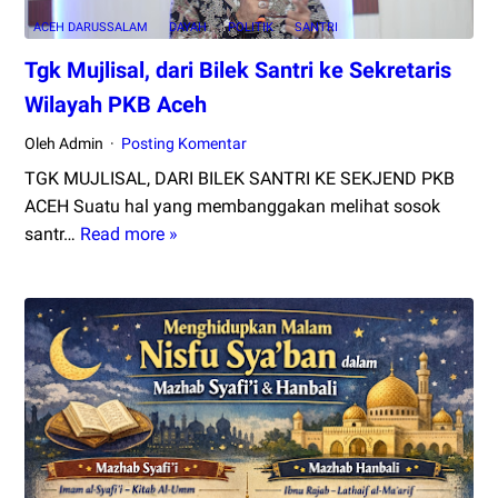
ACEH DARUSSALAM
DAYAH
POLITIK
SANTRI
Tgk Mujlisal, dari Bilek Santri ke Sekretaris
Wilayah PKB Aceh
Oleh Admin
Posting Komentar
TGK MUJLISAL, DARI BILEK SANTRI KE SEKJEND PKB
ACEH Suatu hal yang membanggakan melihat sosok
santr…
Read more »
Tgk
Mujlisal,
dari
Bilek
Santri
ke
Sekretaris
Wilayah
PKB
Aceh