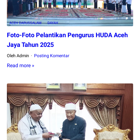
yang
Baru
ACEH DARUSSALAM
DAYAH
Foto-Foto Pelantikan Pengurus HUDA Aceh
Jaya Tahun 2025
Oleh Admin
Posting Komentar
Read more »
Foto-
Foto
Pelantikan
Pengurus
HUDA
Aceh
Jaya
Tahun
2025