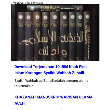
TERPOPULER SETAHUN
Download Terjemahan 10 Jilid Kitab Fiqh
Islam Karangan Syaikh Wahbah Zuhaili
Syaikh Wahbah az-Zuhaili adalah seorang ulama
terkemuka d…
KHAZANAH MANUSKRIP WARISAN ULAMA
ACEH