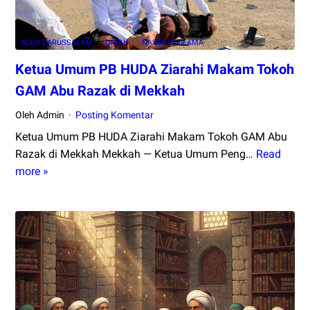
ACEH DARUSSALAM
DAYAH
NASEHAT ULAMA
Ketua Umum PB HUDA Ziarahi Makam Tokoh
GAM Abu Razak di Mekkah
Oleh Admin
Posting Komentar
Ketua Umum PB HUDA Ziarahi Makam Tokoh GAM Abu
Razak di Mekkah Mekkah — Ketua Umum Peng…
Read
Ketua
more »
Umum
PB
HUDA
Ziarahi
Makam
Tokoh
GAM
Abu