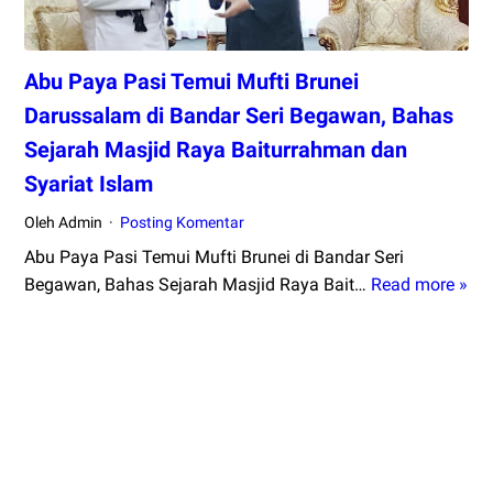
Abu Paya Pasi Temui Mufti Brunei
Darussalam di Bandar Seri Begawan, Bahas
Sejarah Masjid Raya Baiturrahman dan
Syariat Islam
Oleh Admin
Posting Komentar
Abu Paya Pasi Temui Mufti Brunei di Bandar Seri
Begawan, Bahas Sejarah Masjid Raya Bait…
Read more »
Ab
Pa
Pa
Te
Muf
Bru
Da
di