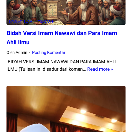
Razak
di
Mekkah
SYARI'AT ISLAM
TSAQAFAH
Bidah Versi Imam Nawawi dan Para Imam
Ahli Ilmu
Oleh Admin
Posting Komentar
‎ ‎BID'AH VERSI IMAM NAWAWI DAN PARA IMAM AHLI
ILMU (Tulisan ini disadur dari komen…
Read more »
Bidah
Versi
Imam
Nawawi
dan
Para
Imam
Ahli
Ilmu