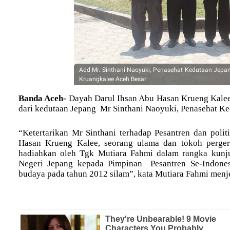
Add Mr. Sinthani Naoyuki, Penasehat Kedutaan Jepa
Kruangkalee Aceh Besar
Banda Aceh-
Dayah Darul Ihsan Abu Hasan Krueng Kale
dari kedutaan Jepang Mr Sinthani Naoyuki, Penasehat Ked
“Ketertarikan Mr Sinthani terhadap Pesantren dan pol
Hasan Krueng Kalee, seorang ulama dan tokoh perge
hadiahkan oleh Tgk Mutiara Fahmi dalam rangka kun
Negeri Jepang kepada Pimpinan Pesantren Se-Indone
budaya pada tahun 2012 silam”, kata Mutiara Fahmi menj