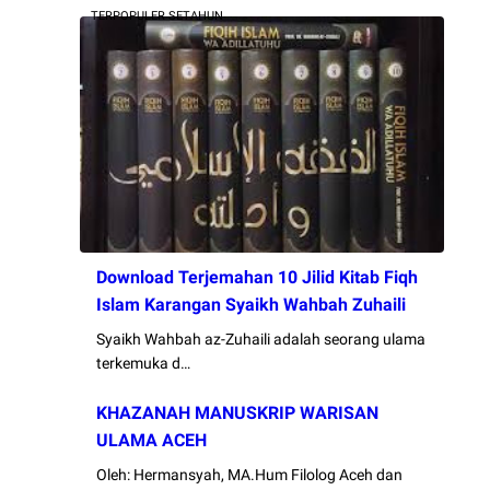
TERPOPULER SETAHUN
Download Terjemahan 10 Jilid Kitab Fiqh
Islam Karangan Syaikh Wahbah Zuhaili
Syaikh Wahbah az-Zuhaili adalah seorang ulama
terkemuka d…
KHAZANAH MANUSKRIP WARISAN
ULAMA ACEH
Oleh: Hermansyah, MA.Hum Filolog Aceh dan