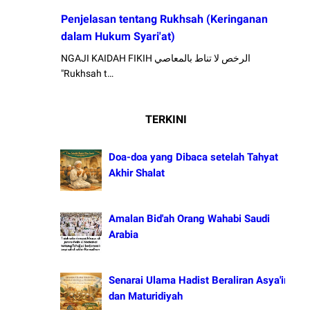
Penjelasan tentang Rukhsah (Keringanan
dalam Hukum Syari'at)
NGAJI KAIDAH FIKIH الرخص لا تناط بالمعاصي
"Rukhsah t…
TERKINI
Doa-doa yang Dibaca setelah Tahyat
Akhir Shalat
Amalan Bid'ah Orang Wahabi Saudi
Arabia
Senarai Ulama Hadist Beraliran Asya'irah
dan Maturidiyah