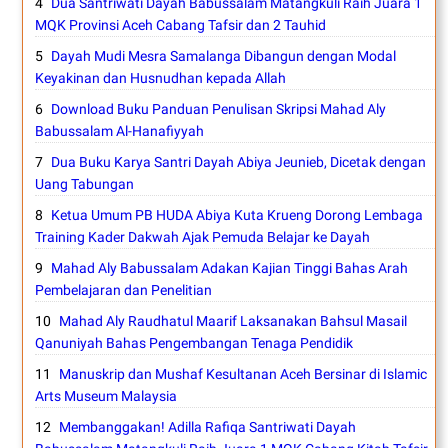
Dua Santriwati Dayah Babussalam Matangkuli Raih Juara 1
MQK Provinsi Aceh Cabang Tafsir dan 2 Tauhid
Dayah Mudi Mesra Samalanga Dibangun dengan Modal
Keyakinan dan Husnudhan kepada Allah
Download Buku Panduan Penulisan Skripsi Mahad Aly
Babussalam Al-Hanafiyyah
Dua Buku Karya Santri Dayah Abiya Jeunieb, Dicetak dengan
Uang Tabungan
Ketua Umum PB HUDA Abiya Kuta Krueng Dorong Lembaga
Training Kader Dakwah Ajak Pemuda Belajar ke Dayah
Mahad Aly Babussalam Adakan Kajian Tinggi Bahas Arah
Pembelajaran dan Penelitian
Mahad Aly Raudhatul Maarif Laksanakan Bahsul Masail
Qanuniyah Bahas Pengembangan Tenaga Pendidik
Manuskrip dan Mushaf Kesultanan Aceh Bersinar di Islamic
Arts Museum Malaysia
Membanggakan! Adilla Rafiqa Santriwati Dayah