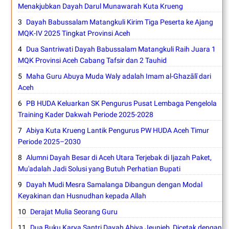
Menakjubkan Dayah Darul Munawarah Kuta Krueng
Dayah Babussalam Matangkuli Kirim Tiga Peserta ke Ajang
MQK-IV 2025 Tingkat Provinsi Aceh
Dua Santriwati Dayah Babussalam Matangkuli Raih Juara 1
MQK Provinsi Aceh Cabang Tafsir dan 2 Tauhid
Maha Guru Abuya Muda Waly adalah Imam al-Ghazālī dari
Aceh
PB HUDA Keluarkan SK Pengurus Pusat Lembaga Pengelola
Training Kader Dakwah Periode 2025-2028
Abiya Kuta Krueng Lantik Pengurus PW HUDA Aceh Timur
Periode 2025–2030
Alumni Dayah Besar di Aceh Utara Terjebak di Ijazah Paket,
Mu'adalah Jadi Solusi yang Butuh Perhatian Bupati
Dayah Mudi Mesra Samalanga Dibangun dengan Modal
Keyakinan dan Husnudhan kepada Allah
Derajat Mulia Seorang Guru
Dua Buku Karya Santri Dayah Abiya Jeunieb, Dicetak dengan