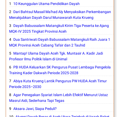
10 Keunggulan Utama Pendidikan Dayah
Dari Bahtsul Masail Ma'had Aly Menyaksikan Perkembangan
Menakjubkan Dayah Darul Munawarah Kuta Krueng
Dayah Babussalam Matangkuli Kirim Tiga Peserta ke Ajang
MQK-IV 2025 Tingkat Provinsi Aceh
Dua Santriwati Dayah Babussalam Matangkuli Raih Juara 1
MQK Provinsi Aceh Cabang Tafsir dan 2 Tauhid
Mantap! Ulama Dayah Aceh Tgk. Muntasir A. Kadir Jadi
Profesor Ilmu Politik Islam di Unimal
PB HUDA Keluarkan SK Pengurus Pusat Lembaga Pengelola
Training Kader Dakwah Periode 2025-2028
Abiya Kuta Krueng Lantik Pengurus PW HUDA Aceh Timur
Periode 2025–2030
Agar Penegakan Syariat Islam Lebih Efektif Menurut Ustaz
Masrul Aidi, Sederhana Tapi Tegas
Aksara Jawi, Siapa Peduli?
Alumni Dayah Besar di Aceh Utara Terjebak di Ijazah Paket,