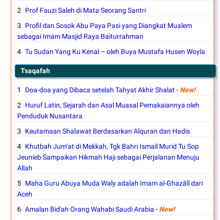
Prof Fauzi Saleh di Mata Seorang Santri
Profil dan Sosok Abu Paya Pasi yang Diangkat Mualem
sebagai Imam Masjid Raya Baiturrahman
Tu Sudan Yang Ku Kenal – oleh Buya Mustafa Husen Woyla
Tsaqafah
Doa-doa yang Dibaca setelah Tahyat Akhir Shalat
-
New!
Huruf Latin, Sejarah dan Asal Muasal Pemakaiannya oleh
Penduduk Nusantara
Keutamaan Shalawat Berdasarkan Alquran dan Hadis
Khutbah Jum’at di Mekkah, Tgk Bahri Ismail Murid Tu Sop
Jeunieb Sampaikan Hikmah Haji sebagai Perjalanan Menuju
Allah
Maha Guru Abuya Muda Waly adalah Imam al-Ghazālī dari
Aceh
Amalan Bid'ah Orang Wahabi Saudi Arabia
-
New!