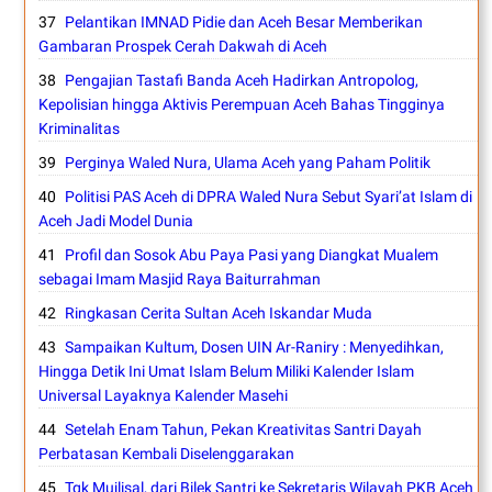
Pelantikan IMNAD Pidie dan Aceh Besar Memberikan
Gambaran Prospek Cerah Dakwah di Aceh
Pengajian Tastafi Banda Aceh Hadirkan Antropolog,
Kepolisian hingga Aktivis Perempuan Aceh Bahas Tingginya
Kriminalitas
Perginya Waled Nura, Ulama Aceh yang Paham Politik
Politisi PAS Aceh di DPRA Waled Nura Sebut Syari’at Islam di
Aceh Jadi Model Dunia
Profil dan Sosok Abu Paya Pasi yang Diangkat Mualem
sebagai Imam Masjid Raya Baiturrahman
Ringkasan Cerita Sultan Aceh Iskandar Muda
Sampaikan Kultum, Dosen UIN Ar-Raniry : Menyedihkan,
Hingga Detik Ini Umat Islam Belum Miliki Kalender Islam
Universal Layaknya Kalender Masehi
Setelah Enam Tahun, Pekan Kreativitas Santri Dayah
Perbatasan Kembali Diselenggarakan
Tgk Mujlisal, dari Bilek Santri ke Sekretaris Wilayah PKB Aceh