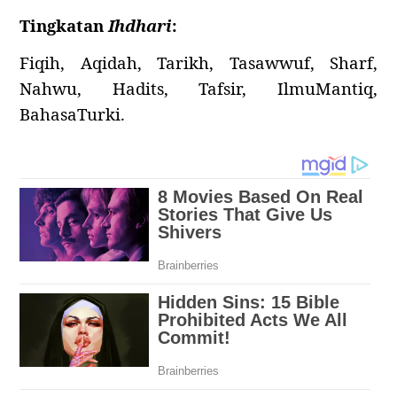
Tingkatan
Ihdhari
:
Fiqih, Aqidah, Tarikh, Tasawwuf, Sharf,
Nahwu, Hadits, Tafsir, IlmuMantiq,
BahasaTurki.