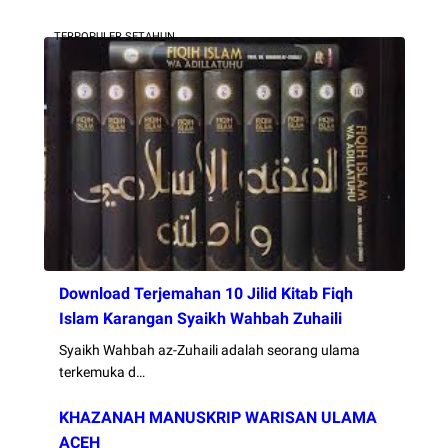
TERPOPULER SETAHUN
Download Terjemahan 10 Jilid Kitab Fiqh
Islam Karangan Syaikh Wahbah Zuhaili
Syaikh Wahbah az-Zuhaili adalah seorang ulama
terkemuka d…
KHAZANAH MANUSKRIP WARISAN ULAMA
ACEH