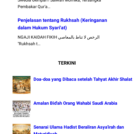
Pembakar Qur'a…
Penjelasan tentang Rukhsah (Keringanan
dalam Hukum Syari'at)
NGAJI KAIDAH FIKIH الرخص لا تناط بالمعاصي
"Rukhsah t…
TERKINI
Doa-doa yang Dibaca setelah Tahyat Akhir Shalat
Amalan Bid'ah Orang Wahabi Saudi Arabia
Senarai Ulama Hadist Beraliran Asya'irah dan
Maturidiyah