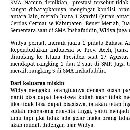
SMA. Namun demikian,
prestasi tersebut tid
sangat diharapkannya mengingat kondisi oran
antara lain, meraih Juara 1 Syarhil Quran ant
Cerdas Cermat se Kabupaten
Bener Meriah, Ju
Sementara saat di SMA Inshafuddin, Widya juga 
Widya pernah meraih juara 1 pidato Bahasa Ara
Kependudukan Indonesia se Prov. Aceh, Juara
diundang ke Istana Presiden saat 17 Agustus 
mendapat rangking 1 dan 2 saat di SMP. Juga t
meraih rangking 5 di SMA Inshafuddin.
Dari keluarga miskin
Widya mengaku, orangtuanya dengan susah p
nanti bisa dapat beasiswa kuliah agar tidak m
jika tidak bisa dapat beasiswa, ia akan tetap in
sudah memasang cita-cita tinggi, yaitu menjadi
ilmu tapi jika tidak ada gelar maka orang tida
akan mudah didengar, ujar Widya.