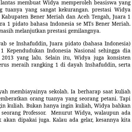
ak lantas membuat Widya memperoleh beasiswa yang
g tuanya yang sangat kekurangan. prestasi Widya
ar Kabupaten Bener Meriah dan Aceh Tengah, Juara 1
ara 1 pidato bahasa Indonesia se MTs Bener Meriah.
masih melanjutkan prestasi gemilangnya.
b se Inshafuddin, Juara pidato (bahasa Indonesia)
 1 Kependudukan Indonesia Nasional sehingga dia
2013 yang lalu. Selain itu, Widya juga konsisten
erus meraih rangking 1 di dayah Inshafuddin, serta
ayah membiayai
nya
sekolah. Ia berharap saat kuliah
emberatkan orang tuanya yang seorang petani. Tapi
gin kuliah
.
Bukan hanya ingin kuliah, Widya bahkan
 seorang Professor.
Menurut Widya, walaupun ada
k akan dipakai juga. Kalau ada gelar, kesannya kita