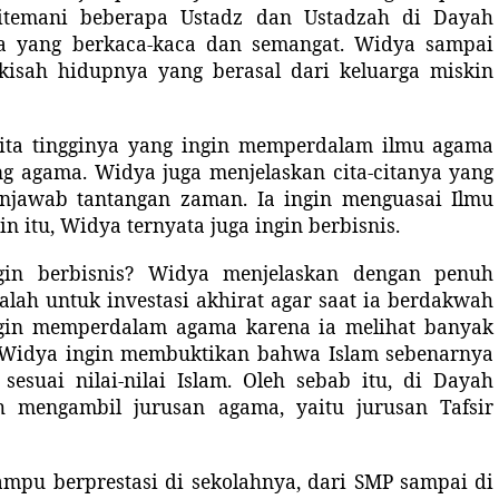
itemani beberapa Usta
dz
dan Usta
d
zah di Dayah
a yang berkaca-kaca dan semangat. Widya sampai
kisah hidupnya yang berasal dari keluarga miskin
cita tingginya yang ingin memperdalam ilmu agama
ng agama. Widya juga menjelaskan cita-citanya yang
njawab tantangan zaman. Ia ingin menguasai Ilmu
n itu, Widya ternyata juga ingin berbisnis.
gin berbisnis? Widya menjelaskan dengan penuh
lah untuk investasi akhirat agar saat ia berdakwah
ingin memperdalam agama karena ia melihat banyak
. Widya ingin membuktikan bahwa Islam sebenarnya
esuai nilai-nilai Islam. Oleh sebab itu, di Dayah
h mengambil jurusan agama, yaitu jurusan Tafsir
ampu berprestasi di sekolahnya, dari SMP sampai di