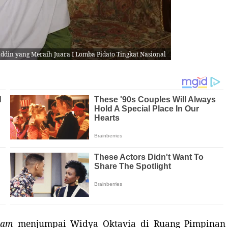
ddin yang Meraih Juara I Lomba Pidato Tingkat Nasional
lam
menjumpai Widya Oktavia di Ruang Pimpinan