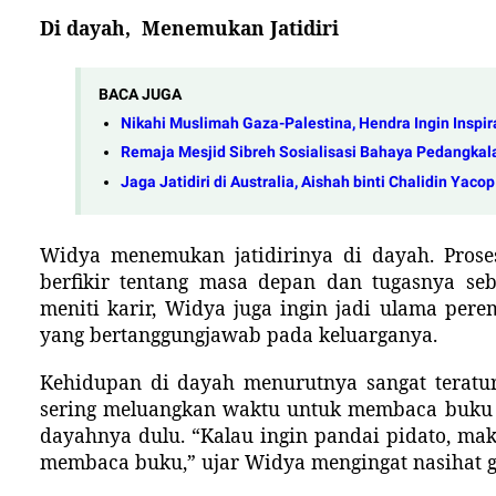
Di dayah,
M
enemukan
J
atidiri
BACA JUGA
Nikahi Muslimah Gaza-Palestina, Hendra Ingin Inspi
Remaja Mesjid Sibreh Sosialisasi Bahaya Pedangkal
Jaga Jatidiri di Australia, Aishah binti Chalidin Yaco
Widya menemukan jatidirinya di dayah. Pros
berfikir tentang masa depan dan tugasnya seb
meniti karir, Widya juga ingin jadi ulama per
yang bertanggungjawab pada keluarganya.
Kehidupan di dayah menurutnya sangat teratur
sering meluangkan waktu untuk membaca buku d
dayahnya dulu. “Kalau ingin pandai pidato, ma
membaca buku
,
” ujar Widya mengingat nas
i
hat