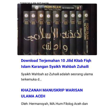
TERPOPULER SETAHUN
Download Terjemahan 10 Jilid Kitab Fiqh
Islam Karangan Syaikh Wahbah Zuhaili
Syaikh Wahbah az-Zuhaili adalah seorang ulama
terkemuka d…
KHAZANAH MANUSKRIP WARISAN
ULAMA ACEH
Oleh: Hermansyah, MA.Hum Filolog Aceh dan