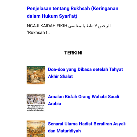
Penjelasan tentang Rukhsah (Keringanan
dalam Hukum Syari'at)
NGAJI KAIDAH FIKIH الرخص لا تناط بالمعاصي
"Rukhsah t…
TERKINI
Doa-doa yang Dibaca setelah Tahyat
Akhir Shalat
Amalan Bid'ah Orang Wahabi Saudi
Arabia
Senarai Ulama Hadist Beraliran Asya'irah
dan Maturidiyah