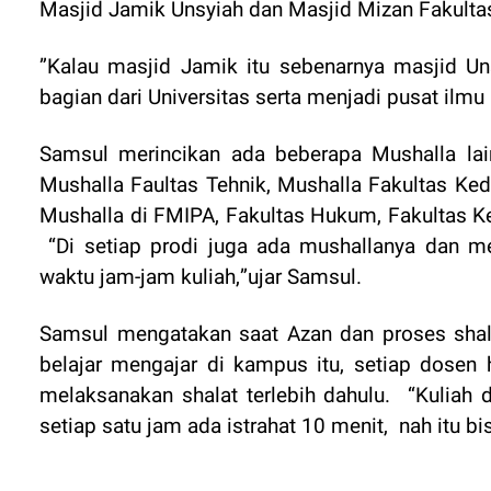
Masjid Jamik Unsyiah dan Masjid Mizan Fakulta
”Kalau masjid Jamik itu sebenarnya masjid Uns
bagian dari Universitas serta menjadi pusat ilm
Samsul merincikan ada beberapa Mushalla lain
Mushalla Faultas Tehnik, Mushalla Fakultas Kedo
Mushalla di FMIPA, Fakultas Hukum, Fakultas K
“
D
i
setiap prodi juga ada mushallanya dan me
waktu jam-jam kuliah
,
”ujar Samsul.
Samsul mengatakan saat Azan dan proses shal
belajar mengajar di kampus itu, setiap dose
melaksanakan
s
halat terlebih dahulu
.
“Kuliah 
setiap satu jam ada istrahat 10 menit,
nah itu bi