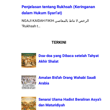
Penjelasan tentang Rukhsah (Keringanan
dalam Hukum Syari'at)
NGAJI KAIDAH FIKIH الرخص لا تناط بالمعاصي
"Rukhsah t…
TERKINI
Doa-doa yang Dibaca setelah Tahyat
Akhir Shalat
Amalan Bid'ah Orang Wahabi Saudi
Arabia
Senarai Ulama Hadist Beraliran Asya'irah
dan Maturidiyah