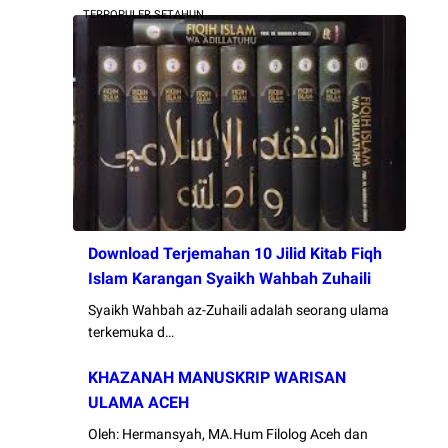
TERPOPULER SETAHUN
Download Terjemahan 10 Jilid Kitab Fiqh
Islam Karangan Syaikh Wahbah Zuhaili
Syaikh Wahbah az-Zuhaili adalah seorang ulama
terkemuka d…
KHAZANAH MANUSKRIP WARISAN
ULAMA ACEH
Oleh: Hermansyah, MA.Hum Filolog Aceh dan