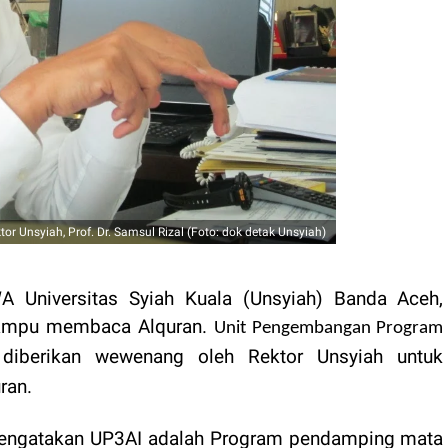
tor Unsyiah, Prof. Dr. Samsul Rizal (Foto: dok detak Unsyiah)
WA
Universitas Syiah Kuala (Unsyiah) Banda Aceh,
mampu membaca Alquran.
Unit Pengembangan Program
iberikan wewenang oleh Rektor Unsyiah untuk
u
ran.
g mengatakan UP3AI adalah Program pendamping mata