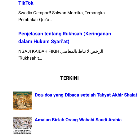
TikTok
Swedia Gempar!! Salwan Momika, Tersangka
Pembakar Qur'a…
Penjelasan tentang Rukhsah (Keringanan
dalam Hukum Syari'at)
NGAJI KAIDAH FIKIH الرخص لا تناط بالمعاصي
"Rukhsah t…
TERKINI
Doa-doa yang Dibaca setelah Tahyat Akhir Shalat
Amalan Bid'ah Orang Wahabi Saudi Arabia