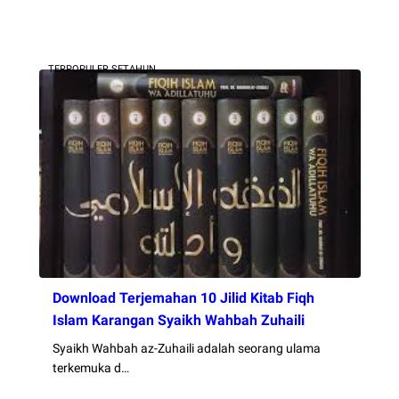
TERPOPULER SETAHUN
Download Terjemahan 10 Jilid Kitab Fiqh
Islam Karangan Syaikh Wahbah Zuhaili
Syaikh Wahbah az-Zuhaili adalah seorang ulama
terkemuka d…