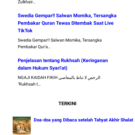
Zulkhair…
Swedia Gempar!! Salwan Momika, Tersangka
Pembakar Quran Tewas Ditembak Saat Live
TikTok
Swedia Gempar!! Salwan Momika, Tersangka
Pembakar Qur'a…
Penjelasan tentang Rukhsah (Keringanan
dalam Hukum Syari'at)
NGAJI KAIDAH FIKIH الرخص لا تناط بالمعاصي
"Rukhsah t…
TERKINI
Doa-doa yang Dibaca setelah Tahyat Akhir Shalat