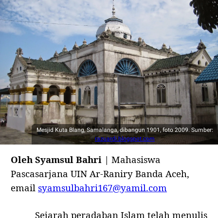
Mesjid Kuta Blang, Samalanga, dibangun 1901, foto 2009. Sumber:
razuardi.blogspot.com
Oleh Syamsul Bahri
| Mahasiswa
Pascasarjana UIN Ar-Raniry Banda Aceh,
email
syamsulbahri167@yamil.com
Sejarah peradaban Islam telah menulis