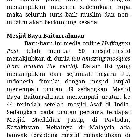
menampilkan museum sedemikian rupa
maka seluruh turis baik muslim dan non-
muslim akan berkunjung kesana.
Mesjid Raya Baiturrahman
Baru-baru ini media online
Huffington
Post
telah memuat 50 mesjid-mesjid
menakjubkan di dunia
(50 amazing mosques
from around the world).
Dalam list yang
menampilkan dari sejumlah negara itu,
Indonesia dimulai dengan mesjid Istqlal
menempati urutan 39 sedangkan Mesjid
Raya Baiturrahman menempati urutan ke
44 terindah setelah mesjid Asaf di India.
Sedangkan pada urutan pertama terdapat
Mesjid Mashkhur Jusup, di Pavlodar,
Kazakhstan. Hebatnya di Malaysia ada
banyak tergolong mesjid menakjubkan di