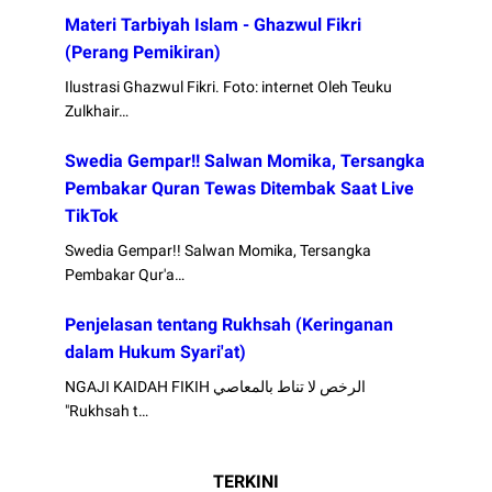
Materi Tarbiyah Islam - Ghazwul Fikri
(Perang Pemikiran)
Ilustrasi Ghazwul Fikri. Foto: internet Oleh Teuku
Zulkhair…
Swedia Gempar!! Salwan Momika, Tersangka
Pembakar Quran Tewas Ditembak Saat Live
TikTok
Swedia Gempar!! Salwan Momika, Tersangka
Pembakar Qur'a…
Penjelasan tentang Rukhsah (Keringanan
dalam Hukum Syari'at)
NGAJI KAIDAH FIKIH الرخص لا تناط بالمعاصي
"Rukhsah t…
TERKINI