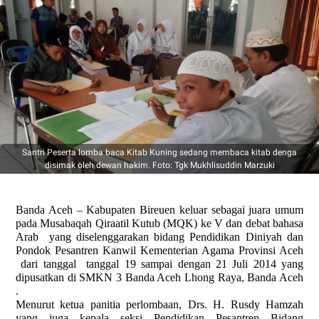
Santri Peserta lomba baca Kitab Kuning sedang membaca kitab denga
disimak oleh dewan hakim. Foto: Tgk Mukhlisuddin Marzuki
Banda Aceh – Kabupaten Bireuen keluar sebagai juara umum
pada Musabaqah Qiraatil Kutub (MQK) ke V dan debat bahasa
Arab yang diselenggarakan bidang Pendidikan Diniyah dan
Pondok Pesantren Kanwil Kementerian Agama Provinsi Aceh
dari tanggal tanggal 19 sampai dengan 21 Juli 2014 yang
dipusatkan di SMKN 3 Banda Aceh Lhong Raya, Banda Aceh
.
Menurut ketua panitia perlombaan, Drs. H. Rusdy Hamzah
yang juga kepala seksi Pendidikan Pesantren Bidang