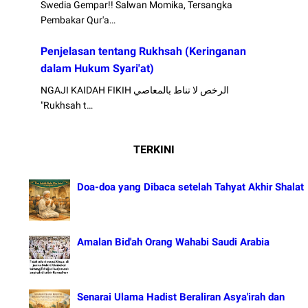
Swedia Gempar!! Salwan Momika, Tersangka
Pembakar Qur'a…
Penjelasan tentang Rukhsah (Keringanan
dalam Hukum Syari'at)
NGAJI KAIDAH FIKIH الرخص لا تناط بالمعاصي
"Rukhsah t…
TERKINI
Doa-doa yang Dibaca setelah Tahyat Akhir Shalat
Amalan Bid'ah Orang Wahabi Saudi Arabia
Senarai Ulama Hadist Beraliran Asya'irah dan