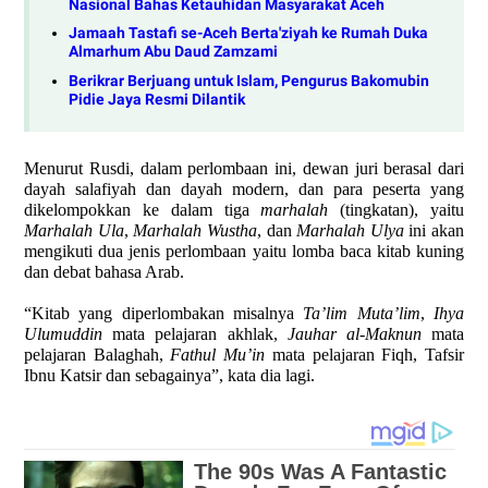
Nasional Bahas Ketauhidan Masyarakat Aceh
Jamaah Tastafi se-Aceh Berta'ziyah ke Rumah Duka
Almarhum Abu Daud Zamzami
Berikrar Berjuang untuk Islam, Pengurus Bakomubin
Pidie Jaya Resmi Dilantik
Menurut Rusdi, dalam perlombaan ini, dewan juri berasal dari
dayah salafiyah dan dayah modern, dan para peserta yang
dikelompokkan ke dalam tiga
marhalah
(tingkatan), yaitu
Marhalah Ula
,
Marhalah Wustha
, dan
Marhalah Ulya
ini akan
mengikuti dua jenis perlombaan yaitu lomba baca kitab kuning
dan debat bahasa Arab.
“Kitab yang diperlombakan misalnya
Ta’lim Muta’lim
,
Ihya
Ulumuddin
mata pelajaran akhlak,
Jauhar al-Maknun
mata
pelajaran Balaghah,
Fathul Mu’in
mata pelajaran Fiqh, Tafsir
Ibnu Katsir dan sebagainya”, kata dia lagi.