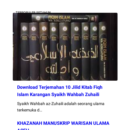
TERPOPULER SETAHUN
Download Terjemahan 10 Jilid Kitab Fiqh
Islam Karangan Syaikh Wahbah Zuhaili
Syaikh Wahbah az-Zuhaili adalah seorang ulama
terkemuka d…
KHAZANAH MANUSKRIP WARISAN ULAMA