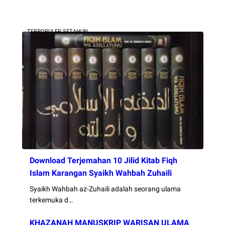
TERPOPULER SETAHUN
Download Terjemahan 10 Jilid Kitab Fiqh
Islam Karangan Syaikh Wahbah Zuhaili
Syaikh Wahbah az-Zuhaili adalah seorang ulama
terkemuka d…
KHAZANAH MANUSKRIP WARISAN ULAMA