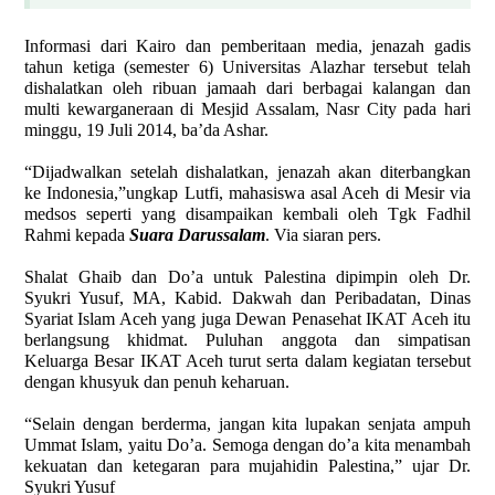
Informasi dari Kairo dan pemberitaan media, jenazah gadis
tahun ketiga (semester 6) Universitas Alazhar tersebut telah
dishalatkan oleh ribuan jamaah dari berbagai kalangan dan
multi kewarganeraan di Mesjid Assalam, Nasr City pada hari
minggu, 19 Juli 2014, ba’da Ashar.
“Dijadwalkan setelah dishalatkan, jenazah akan diterbangkan
ke Indonesia,”ungkap Lutfi, mahasiswa asal Aceh di Mesir via
medsos seperti yang disampaikan kembali oleh Tgk Fadhil
Rahmi kepada
Suara Darussalam
. Via siaran pers.
Shalat Ghaib dan Do’a untuk Palestina dipimpin oleh Dr.
Syukri Yusuf, MA, Kabid. Dakwah dan Peribadatan, Dinas
Syariat Islam Aceh yang juga Dewan Penasehat IKAT Aceh itu
berlangsung khidmat. Puluhan anggota dan simpatisan
Keluarga Besar IKAT Aceh turut serta dalam kegiatan tersebut
dengan khusyuk dan penuh keharuan.
“Selain dengan berderma, jangan kita lupakan senjata ampuh
Ummat Islam, yaitu Do’a. Semoga dengan do’a kita menambah
kekuatan dan ketegaran para mujahidin Palestina,” ujar Dr.
Syukri Yusuf