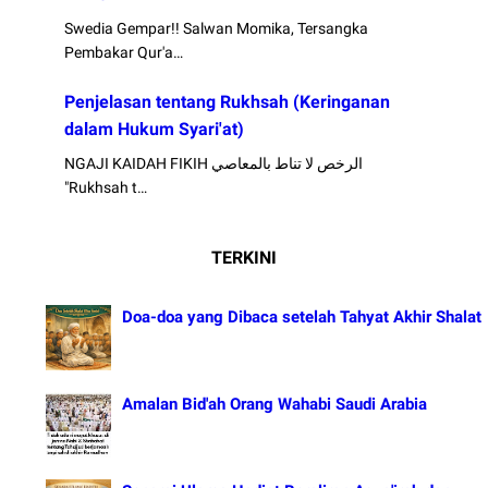
Swedia Gempar!! Salwan Momika, Tersangka
Pembakar Qur'a…
Penjelasan tentang Rukhsah (Keringanan
dalam Hukum Syari'at)
NGAJI KAIDAH FIKIH الرخص لا تناط بالمعاصي
"Rukhsah t…
TERKINI
Doa-doa yang Dibaca setelah Tahyat Akhir Shalat
Amalan Bid'ah Orang Wahabi Saudi Arabia