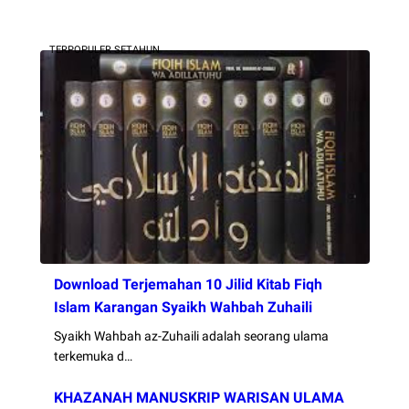
TERPOPULER SETAHUN
Download Terjemahan 10 Jilid Kitab Fiqh
Islam Karangan Syaikh Wahbah Zuhaili
Syaikh Wahbah az-Zuhaili adalah seorang ulama
terkemuka d…
KHAZANAH MANUSKRIP WARISAN ULAMA