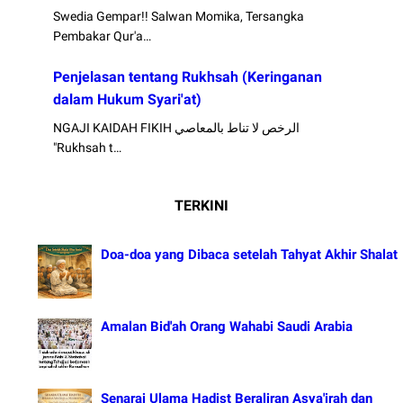
Swedia Gempar!! Salwan Momika, Tersangka
Pembakar Qur'a…
Penjelasan tentang Rukhsah (Keringanan
dalam Hukum Syari'at)
NGAJI KAIDAH FIKIH الرخص لا تناط بالمعاصي
"Rukhsah t…
TERKINI
Doa-doa yang Dibaca setelah Tahyat Akhir Shalat
Amalan Bid'ah Orang Wahabi Saudi Arabia
Senarai Ulama Hadist Beraliran Asya'irah dan