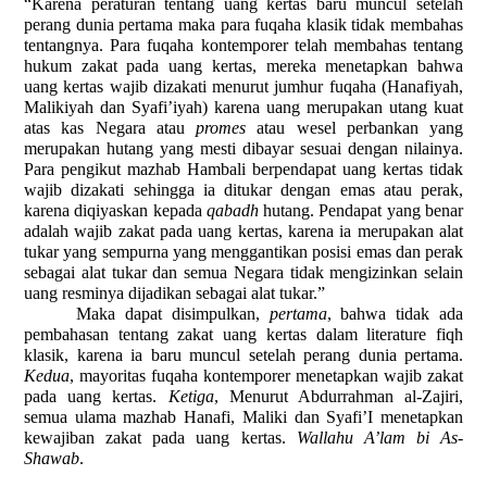
“Karena peraturan tentang uang kertas baru muncul setelah
perang dunia pertama maka para fuqaha klasik tidak membahas
tentangnya. Para fuqaha kontemporer telah membahas tentang
hukum zakat pada uang kertas, mereka menetapkan bahwa
uang kertas wajib dizakati menurut jumhur fuqaha (Hanafiyah,
Malikiyah dan Syafi’iyah) karena uang merupakan utang kuat
atas kas Negara atau
promes
atau wesel perbankan yang
merupakan hutang yang mesti dibayar sesuai dengan nilainya.
Para pengikut mazhab Hambali berpendapat uang kertas tidak
wajib dizakati sehingga ia ditukar dengan emas atau perak,
karena diqiyaskan kepada
qabadh
hutang. Pendapat yang benar
adalah wajib zakat pada uang kertas, karena ia merupakan alat
tukar yang sempurna yang menggantikan posisi emas dan perak
sebagai alat tukar dan semua Negara tidak mengizinkan selain
uang resminya dijadikan sebagai alat tukar.”
Maka dapat disimpulkan,
pertama
, bahwa tidak ada
pembahasan tentang zakat uang kertas dalam literature fiqh
klasik, karena ia baru muncul setelah perang dunia pertama.
Kedua
, mayoritas fuqaha kontemporer menetapkan wajib zakat
pada uang kertas.
Ketiga
,
Menurut Abdurrahman al-Zajiri,
semua ulama mazhab Hanafi, Maliki dan Syafi’I menetapkan
kewajiban zakat pada uang kertas.
Wallahu A’lam bi As-
Shawab
.