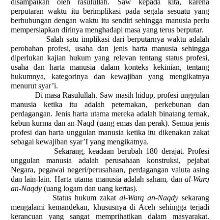
disampaikan oleh rasulullah. Saw kepada kita, karena
perputaran waktu itu berimplikasi pada segala sesuatu yang
berhubungan dengan waktu itu sendiri sehingga manusia perlu
mempersiapkan dirinya menghadapi masa yang terus berputar.
Salah satu implikasi dari berputarnya waktu adalah
perobahan profesi, usaha dan jenis harta manusia sehingga
diperlukan kajian hukum yang relevan tentang status profesi,
usaha dan harta manusia dalam konteks kekinian, tentang
hukumnya, kategorinya dan kewajiban yang mengikatnya
menurut syar’i.
Di masa Rasulullah. Saw masih hidup, profesi unggulan
manusia ketika itu adalah peternakan, perkebunan dan
perdagangan. Jenis harta utama mereka adalah binatang ternak,
kebun kurma dan an-Naqd (uang emas dan perak). Semua jenis
profesi dan harta unggulan manusia ketika itu dikenakan zakat
sebagai kewajiban syar’I yang mengikatnya.
Sekarang, keadaan berubah 180 derajat. Profesi
unggulan manusia adalah perusahaan konstruksi, pejabat
Negara, pegawai negeri/perusahaan, perdagangan valuta asing
dan lain-lain. Harta utama manusia adalah saham, dan
al-Warq
an-Naqdy
(uang logam dan uang kertas).
Status hukum zakat
al-Warq an-Naqdy
sekarang
mengalami kemandekan, khususnya di Aceh sehingga terjadi
kerancuan yang sangat memprihatikan dalam masyarakat.