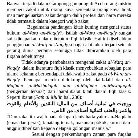
Banyak terjadi dalam Gampong-gampong di Aceh orang miskin
memberi zakat untuk orang kaya sementara orang kaya tidak
mau mengeluarkan zakat dengan dalih profesi dan harta mereka
tidak termasuk dalam kategori wajib zakat.
Bagaimana pandangan kitab kuning mengenai status
hukum
al-Warq an-Naqdy?.
Istilah
al-Warq an-Naqdy
sangat
sulit didapatkan dalam literature fiqh klasik. Hal ini disebabkan
penggunaan
al-Warq an-Naqdy
sebagai alat tukar terjadi setelah
perang dunia pertama sehingga tidak dibicarakan oleh para
fuqaha sebelumnya.
Tidak adanya pembahasan mengenai zakat
al-Warq an-
Naqdy
dalam literature fiqh klasik menyebabkan sebagian para
ulama sekarang berpendapat tidak wajib zakat pada
al-Warq an-
Naqdy.
Pendapat mereka didukung oleh dalil-dalil dan
al-
Mafhum al-Mukhalafah dan al-Mafhum al-Muwafaqah
(pengertian tersirat) dari ibarat-ibarat kitab dalam fiqh klasik.
Seperti ibarat (
Fath al-Mu’in
hal. 230):
ووجبت في ثمانية أصناف من المال: النقدين والأنعام والقوت
والتمر والعنب لثمانية أصناف من الناس.
“Dan zakat itu wajib pada delapan jenis harta yaitu: an-Naqdain
(emas dan perak), binatang ternak, makanan pokok, kurma dan
anggur diberikan kepada delapan golongan manusia.”
Sesuai dengan perkembangan zaman para fuqaha