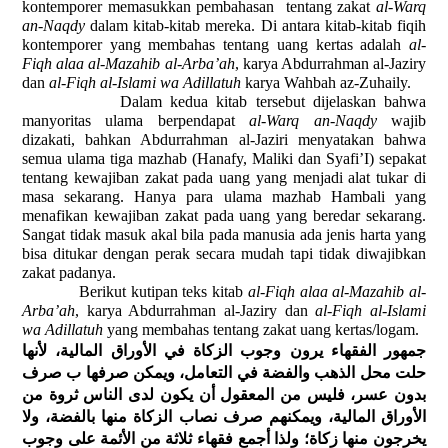
kontemporer memasukkan pembahasan tentang zakat
al-Warq
an-Naqdy
dalam kitab-kitab mereka. Di antara kitab-kitab fiqih
kontemporer yang membahas tentang uang kertas adalah
al-
Fiqh alaa al-Mazahib al-Arba’ah
, karya Abdurrahman al-Jaziry
dan
al-Fiqh al-Islami wa Adillatuh
karya Wahbah az-Zuhaily.
Dalam kedua kitab tersebut dijelaskan bahwa
manyoritas ulama berpendapat
al-Warq an-Naqdy
wajib
dizakati, bahkan Abdurrahman al-Jaziri menyatakan bahwa
semua ulama tiga mazhab (Hanafy, Maliki dan Syafi’I) sepakat
tentang kewajiban zakat pada uang yang menjadi alat tukar di
masa sekarang. Hanya para ulama mazhab Hambali yang
menafikan kewajiban zakat pada uang yang beredar sekarang.
Sangat tidak masuk akal bila pada manusia ada jenis harta yang
bisa ditukar dengan perak secara mudah tapi tidak diwajibkan
zakat padanya.
Berikut kutipan teks kitab
al-Fiqh alaa al-Mazahib al-
Arba’ah
, karya Abdurrahman al-Jaziry dan
al-Fiqh al-Islami
wa Adillatuh
yang membahas tentang zakat uang kertas/logam.
جمهور الفقهاء يرون وجوب الزكاة في الأوراق المالية، لأنها
حلت محل الذهب والفضة في التعامل، ويمكن صرفها ب صرف
بدون عسر، فليس من المعقول أن يكون لدى الناس ثروة من
الأوراق المالية، ويمكنهم صرف نصاب الزكاة منها بالفضة، ولا
يخرجون منها زكاة؛ ولذا أجمع فقهاء ثلاثة من الأئمة على وجوب