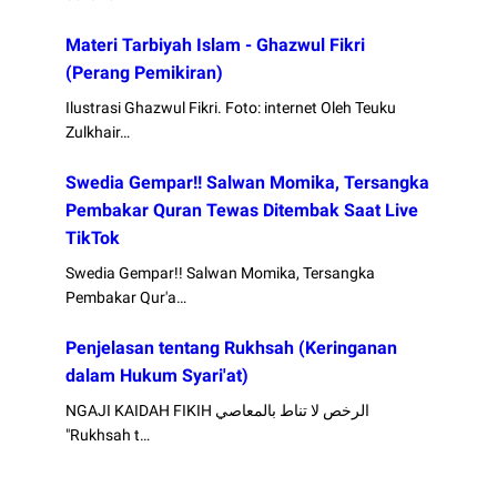
Materi Tarbiyah Islam - Ghazwul Fikri
(Perang Pemikiran)
Ilustrasi Ghazwul Fikri. Foto: internet Oleh Teuku
Zulkhair…
Swedia Gempar!! Salwan Momika, Tersangka
Pembakar Quran Tewas Ditembak Saat Live
TikTok
Swedia Gempar!! Salwan Momika, Tersangka
Pembakar Qur'a…
Penjelasan tentang Rukhsah (Keringanan
dalam Hukum Syari'at)
NGAJI KAIDAH FIKIH الرخص لا تناط بالمعاصي
"Rukhsah t…