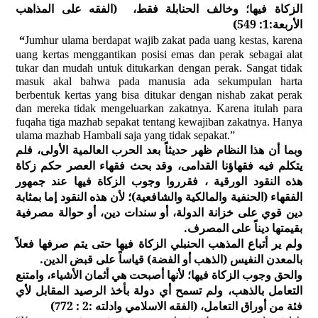
الزكاة فيها؛ وخالف الحنابلة فقط،
(الفقه على المذاهب
الأربعة:1: 549)
“
Jumhur ulama berdapat wajib zakat pada uang kestas, karena
uang kertas menggantikan posisi emas dan perak sebagai alat
tukar dan mudah untuk ditukarkan dengan perak. Sangat tidak
masuk akal bahwa pada manusia ada sekumpulan harta
berbentuk kertas yang bisa ditukar dengan nishab zakat perak
dan mereka tidak mengeluarkan zakatnya. Karena itulah para
fuqaha tiga mazhab sepakat tentang kewajiban zakatnya. Hanya
ulama mazhab Hambali saja yang tidak sepakat.”
وبما أن هذا النظام ظهر حديثاً بعد الحرب العالمية الأولى، فلم
يتكلم فيه فقهاؤنا القدامى، وقد بحث فقهاء العصر حكم زكاة
هذه النقود الورقية ، فقرروا وجوب الزكاة فيها عند جمهور
الفقهاء (الحنفية والمالكية والشافعية)؛ لأن هذه النقود إما بمثابة
دين قوي على خزانة الدولة، أو سندات دين، أو حوالة مصرفية
بقيمتها ديناً على المصرف.
ولم ير أتباع المذهب الحنبلي الزكاة فيها حتى يتم صرفها فعلاً
بالمعدن النفيس (الذهب أو الفضة) قياساً على قبض الدين.
والحق وجوب الزكاة فيها؛ لأنها أصبحت هي أثمان الأشياء، وامتنع
التعامل بالذهب، ولم تسمح أي دولة بأخذ الرصيد المقابل لأي
)
72
فئة من أوراق التعامل، (الفقه الاسلامي وادلته :2 :
7