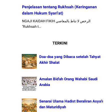
Penjelasan tentang Rukhsah (Keringanan
dalam Hukum Syari'at)
NGAJI KAIDAH FIKIH الرخص لا تناط بالمعاصي
"Rukhsah t…
TERKINI
Doa-doa yang Dibaca setelah Tahyat
Akhir Shalat
Amalan Bid'ah Orang Wahabi Saudi
Arabia
Senarai Ulama Hadist Beraliran Asya'irah
dan Maturidiyah