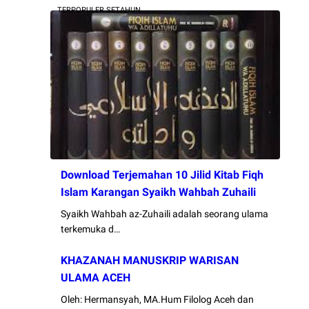
TERPOPULER SETAHUN
Download Terjemahan 10 Jilid Kitab Fiqh
Islam Karangan Syaikh Wahbah Zuhaili
Syaikh Wahbah az-Zuhaili adalah seorang ulama
terkemuka d…
KHAZANAH MANUSKRIP WARISAN
ULAMA ACEH
Oleh: Hermansyah, MA.Hum Filolog Aceh dan