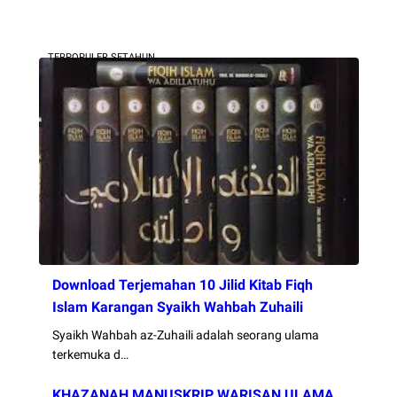
TERPOPULER SETAHUN
Download Terjemahan 10 Jilid Kitab Fiqh
Islam Karangan Syaikh Wahbah Zuhaili
Syaikh Wahbah az-Zuhaili adalah seorang ulama
terkemuka d…
KHAZANAH MANUSKRIP WARISAN ULAMA