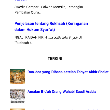
Swedia Gempar!! Salwan Momika, Tersangka
Pembakar Qur'a…
Penjelasan tentang Rukhsah (Keringanan
dalam Hukum Syari'at)
NGAJI KAIDAH FIKIH الرخص لا تناط بالمعاصي
"Rukhsah t…
TERKINI
Doa-doa yang Dibaca setelah Tahyat Akhir Shalat
Amalan Bid'ah Orang Wahabi Saudi Arabia