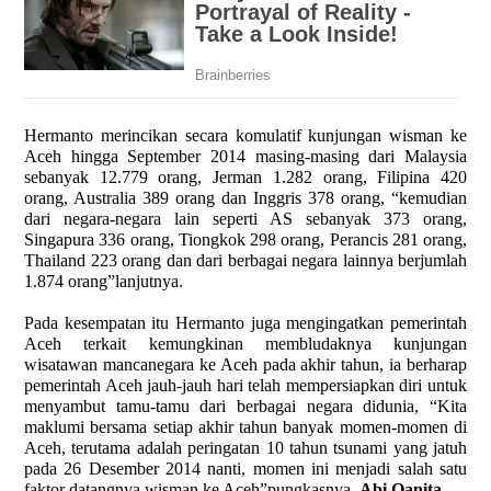
Hermanto merincikan secara komulatif kunjungan wisman ke
Aceh hingga September 2014 masing-masing dari Malaysia
sebanyak 12.779 orang, Jerman 1.282 orang, Filipina 420
orang, Australia 389 orang dan Inggris 378 orang, “kemudian
dari negara-negara lain seperti AS sebanyak 373 orang,
Singapura 336 orang, Tiongkok 298 orang, Perancis 281 orang,
Thailand 223 orang dan dari berbagai negara lainnya berjumlah
1.874 orang”lanjutnya.
Pada kesempatan itu Hermanto juga mengingatkan pemerintah
Aceh terkait kemungkinan membludaknya kunjungan
wisatawan mancanegara ke Aceh pada akhir tahun, ia berharap
pemerintah Aceh jauh-jauh hari telah mempersiapkan diri untuk
menyambut tamu-tamu dari berbagai negara didunia, “Kita
maklumi bersama setiap akhir tahun banyak momen-momen di
Aceh, terutama adalah peringatan 10 tahun tsunami yang jatuh
pada 26 Desember 2014 nanti, momen ini menjadi salah satu
faktor datangnya wisman ke Aceh”pungkasnya.
Abi Qanita