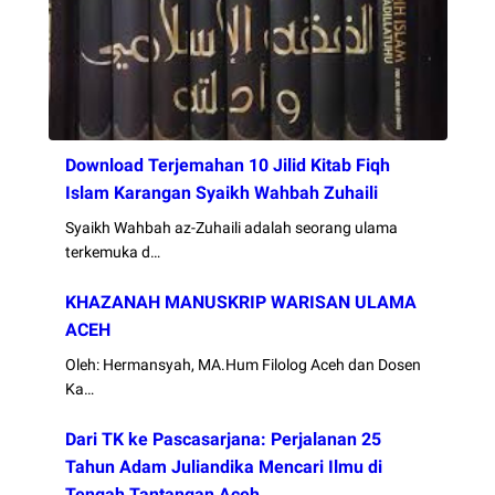
Download Terjemahan 10 Jilid Kitab Fiqh
Islam Karangan Syaikh Wahbah Zuhaili
Syaikh Wahbah az-Zuhaili adalah seorang ulama
terkemuka d…
KHAZANAH MANUSKRIP WARISAN ULAMA
ACEH
Oleh: Hermansyah, MA.Hum Filolog Aceh dan Dosen
Ka…
Dari TK ke Pascasarjana: Perjalanan 25
Tahun Adam Juliandika Mencari Ilmu di
Tengah Tantangan Aceh