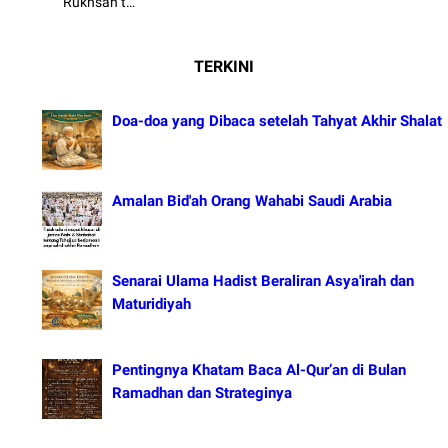
"Rukhsah t…
TERKINI
Doa-doa yang Dibaca setelah Tahyat Akhir Shalat
Amalan Bid'ah Orang Wahabi Saudi Arabia
Senarai Ulama Hadist Beraliran Asya'irah dan
Maturidiyah
Pentingnya Khatam Baca Al-Qur’an di Bulan
Ramadhan dan Strateginya