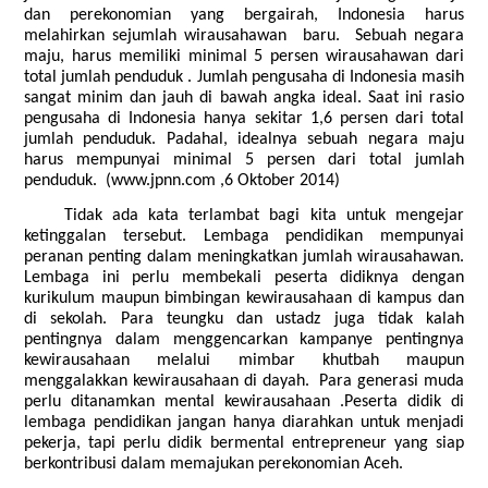
dan perekonomian yang bergairah, Indonesia harus
melahirkan sejumlah wirausahawan baru. Sebuah negara
maju, harus memiliki minimal 5 persen wirausahawan dari
total jumlah penduduk . Jumlah pengusaha di Indonesia masih
sangat minim dan jauh di bawah angka ideal. Saat ini rasio
pengusaha di Indonesia hanya sekitar 1,6 persen dari total
jumlah penduduk. Padahal, idealnya sebuah negara maju
harus mempunyai minimal 5 persen dari total jumlah
penduduk.
(www.jpnn.com ,6 Oktober 2014)
Tidak ada kata terlambat bagi kita untuk mengejar
ketinggalan tersebut. Lembaga pendidikan mempunyai
peranan penting dalam meningkatkan jumlah wirausahawan.
Lembaga ini perlu membekali peserta didiknya dengan
kurikulum maupun bimbingan kewirausahaan di kampus dan
di sekolah. Para teungku dan ustadz juga tidak kalah
pentingnya dalam menggencarkan kampanye pentingnya
kewirausahaan melalui mimbar khutbah maupun
menggalakkan kewirausahaan di dayah. Para generasi muda
perlu ditanamkan mental kewirausahaan .Peserta didik di
lembaga pendidikan jangan hanya diarahkan untuk menjadi
pekerja, tapi perlu didik bermental entrepreneur yang siap
berkontribusi dalam memajukan perekonomian Aceh.