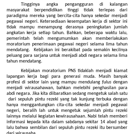
Tingginya angka pengangguran di kalangan
masyarakat berpendidikan tinggi tidak terlepas dari
paradigma mereka yang bercita-cita hanya sekedar menjadi
pegawai negeri. Ketersediaan kesempatan kerja di sektor ini
tidak mampu menampung derasnya peningkatan jumlah
angkatan kerja setiap tahun. Bahkan, beberapa waktu lalu,
pemerintah telah mengumumkan akan memberlakukan
moratorium penerimaan pegawai negeri selama lima tahun
mendatang. Kebijakan ini berakibat pada semakin kecilnya
peluang para sarjana untuk menjadi abdi negara selama lima
tahun mendatang.
Kebijakan moratorium PNS tidaklah menjadi kiamat
lapangan kerja bagi para generasi muda. Masih banyak
profesi di sektor lain yang mampu mendulang
fulus
dengan
menjadi wirausahawan, bahkan melebihi penghasilan para
abdi negara. Jika kita diibaratkan sedang mengetuk salah satu
dari sepuluh pintu rezeki yang tak kunjung terbuka dengan
hanya menggantungkan cita-cita sekedar menjadi pegawai
negeri, beralih lah untuk mengetuk sejumlah pintu rezeki
lainnya melalui kegiatan kewirausahaan. Nabi telah memberi
informasi kepada kita dalam sabdanya sekitar 14 abad yang
lalu bahwa sembilan dari sepuluh pintu rezeki itu bersumber
dari wirausaha.