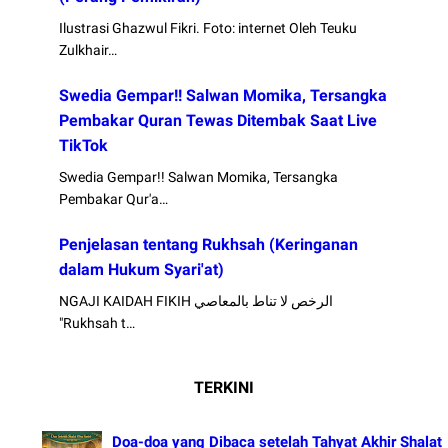
Ilustrasi Ghazwul Fikri. Foto: internet Oleh Teuku
Zulkhair…
Swedia Gempar!! Salwan Momika, Tersangka
Pembakar Quran Tewas Ditembak Saat Live
TikTok
Swedia Gempar!! Salwan Momika, Tersangka
Pembakar Qur'a…
Penjelasan tentang Rukhsah (Keringanan
dalam Hukum Syari'at)
NGAJI KAIDAH FIKIH الرخص لا تناط بالمعاصي
"Rukhsah t…
TERKINI
Doa-doa yang Dibaca setelah Tahyat Akhir Shalat