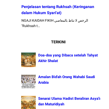
Penjelasan tentang Rukhsah (Keringanan
dalam Hukum Syari'at)
NGAJI KAIDAH FIKIH الرخص لا تناط بالمعاصي
"Rukhsah t…
TERKINI
Doa-doa yang Dibaca setelah Tahyat
Akhir Shalat
Amalan Bid'ah Orang Wahabi Saudi
Arabia
Senarai Ulama Hadist Beraliran Asya'irah
dan Maturidiyah