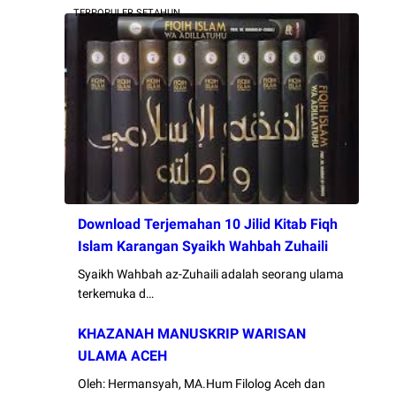
TERPOPULER SETAHUN
Download Terjemahan 10 Jilid Kitab Fiqh
Islam Karangan Syaikh Wahbah Zuhaili
Syaikh Wahbah az-Zuhaili adalah seorang ulama
terkemuka d…
KHAZANAH MANUSKRIP WARISAN
ULAMA ACEH
Oleh: Hermansyah, MA.Hum Filolog Aceh dan