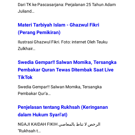
Dari TK ke Pascasarjana: Perjalanan 25 Tahun Adam
Juliand…
Materi Tarbiyah Islam - Ghazwul Fikri
(Perang Pemikiran)
Ilustrasi Ghazwul Fikri. Foto: internet Oleh Teuku
Zulkhair…
Swedia Gempar!! Salwan Momika, Tersangka
Pembakar Quran Tewas Ditembak Saat Live
TikTok
Swedia Gempar!! Salwan Momika, Tersangka
Pembakar Qur'a…
Penjelasan tentang Rukhsah (Keringanan
dalam Hukum Syari'at)
NGAJI KAIDAH FIKIH الرخص لا تناط بالمعاصي
"Rukhsah t…