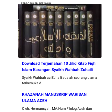
TERPOPULER SETAHUN
Download Terjemahan 10 Jilid Kitab Fiqh
Islam Karangan Syaikh Wahbah Zuhaili
Syaikh Wahbah az-Zuhaili adalah seorang ulama
terkemuka d…
KHAZANAH MANUSKRIP WARISAN
ULAMA ACEH
Oleh: Hermansyah, MA.Hum Filolog Aceh dan