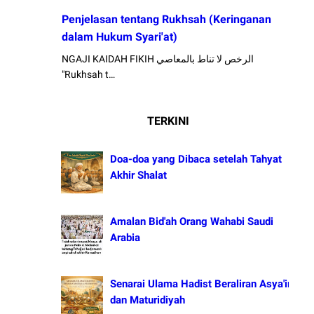
Penjelasan tentang Rukhsah (Keringanan
dalam Hukum Syari'at)
NGAJI KAIDAH FIKIH الرخص لا تناط بالمعاصي
"Rukhsah t…
TERKINI
Doa-doa yang Dibaca setelah Tahyat
Akhir Shalat
Amalan Bid'ah Orang Wahabi Saudi
Arabia
Senarai Ulama Hadist Beraliran Asya'irah
dan Maturidiyah