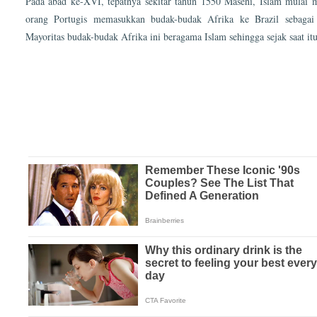
Pada abad ke-XVI, tepatnya sekitar tahun 1550 Masehi, Islam mulai ma
orang Portugis memasukkan budak-budak Afrika ke Brazil sebagai 
Mayoritas budak-budak Afrika ini beragama Islam sehingga sejak saat it