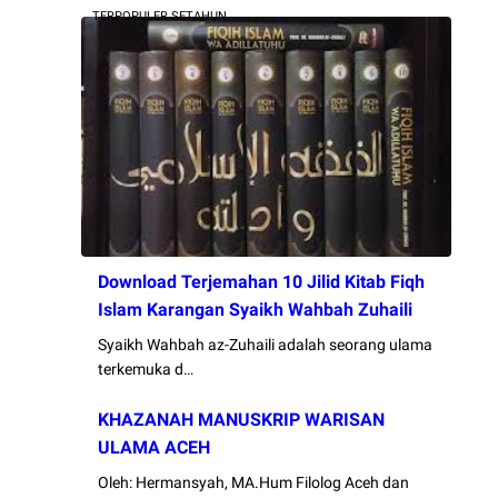
TERPOPULER SETAHUN
Download Terjemahan 10 Jilid Kitab Fiqh
Islam Karangan Syaikh Wahbah Zuhaili
Syaikh Wahbah az-Zuhaili adalah seorang ulama
terkemuka d…
KHAZANAH MANUSKRIP WARISAN
ULAMA ACEH
Oleh: Hermansyah, MA.Hum Filolog Aceh dan