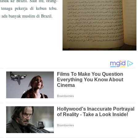
suk ke Brazil. Saat itu, orang-
tenaga pekerja di kebun tebu.
u ada banyak muslim di Brazil.