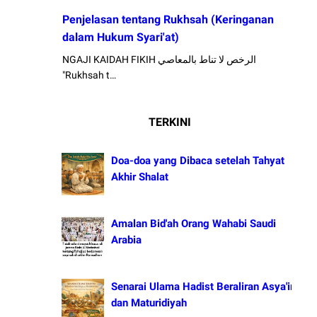
Penjelasan tentang Rukhsah (Keringanan
dalam Hukum Syari'at)
NGAJI KAIDAH FIKIH الرخص لا تناط بالمعاصي
"Rukhsah t…
TERKINI
Doa-doa yang Dibaca setelah Tahyat
Akhir Shalat
Amalan Bid'ah Orang Wahabi Saudi
Arabia
Senarai Ulama Hadist Beraliran Asya'irah
dan Maturidiyah