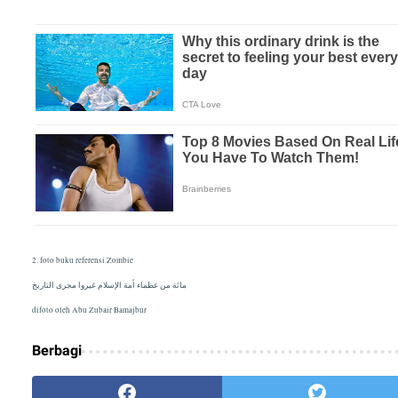
2. foto buku referensi Zombie
مائة من عظماء أمة اﻹسلام غيروا مجرى التاريخ
difoto oleh Abu Zubair Bamajbur
Berbagi