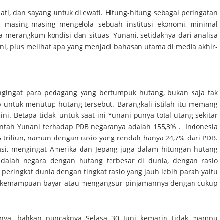
ati, dan sayang untuk dilewati. Hitung-hitung sebagai peringatan
uga masing-masing mengelola sebuah institusi ekonomi, minimal
a merangkum kondisi dan situasi Yunani, setidaknya dari analisa
ni, plus melihat apa yang menjadi bahasan utama di media akhir-
ngingat para pedagang yang bertumpuk hutang, bukan saja tak
untuk menutup hutang tersebut. Barangkali istilah itu memang
ni. Betapa tidak, untuk saat ini Yunani punya total utang sekitar
erintah Yunani terhadap PDB negaranya adalah 155,3% . Indonesia
5 triliun, namun dengan rasio yang rendah hanya 24,7% dari PDB.
kasi, mengingat Amerika dan Jepang juga dalam hitungan hutang
adalah negara dengan hutang terbesar di dunia, dengan rasio
peringkat dunia dengan tingkat rasio yang jauh lebih parah yaitu
i kemampuan bayar atau mengangsur pinjamannya dengan cukup
nya, bahkan puncaknya Selasa 30 Juni kemarin tidak mampu