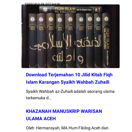
TERPOPULER SETAHUN
Download Terjemahan 10 Jilid Kitab Fiqh
Islam Karangan Syaikh Wahbah Zuhaili
Syaikh Wahbah az-Zuhaili adalah seorang ulama
terkemuka d…
KHAZANAH MANUSKRIP WARISAN
ULAMA ACEH
Oleh: Hermansyah, MA.Hum Filolog Aceh dan