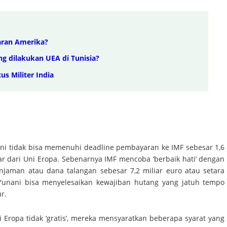
aran Amerika?
ng dilakukan UEA di Tunisia?
s Militer India
ani tidak bisa memenuhi deadline pembayaran ke IMF sebesar 1,6
uar dari Uni Eropa. Sebenarnya IMF mencoba ‘berbaik hati’ dengan
njaman atau dana talangan sebesar 7,2 miliar euro atau setara
 Yunani bisa menyelesaikan kewajiban hutang yang jatuh tempo
r.
Eropa tidak ‘gratis’, mereka mensyaratkan beberapa syarat yang