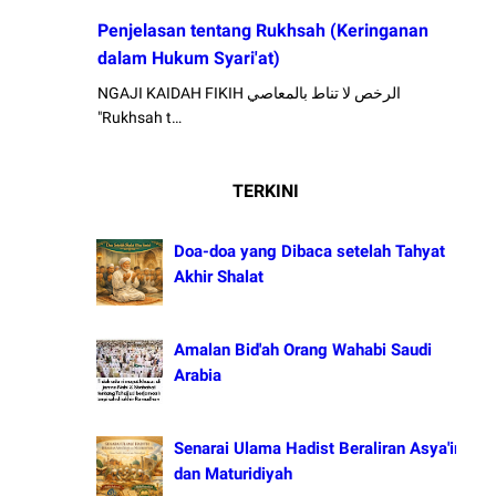
Penjelasan tentang Rukhsah (Keringanan
dalam Hukum Syari'at)
NGAJI KAIDAH FIKIH الرخص لا تناط بالمعاصي
"Rukhsah t…
TERKINI
Doa-doa yang Dibaca setelah Tahyat
Akhir Shalat
Amalan Bid'ah Orang Wahabi Saudi
Arabia
Senarai Ulama Hadist Beraliran Asya'irah
dan Maturidiyah