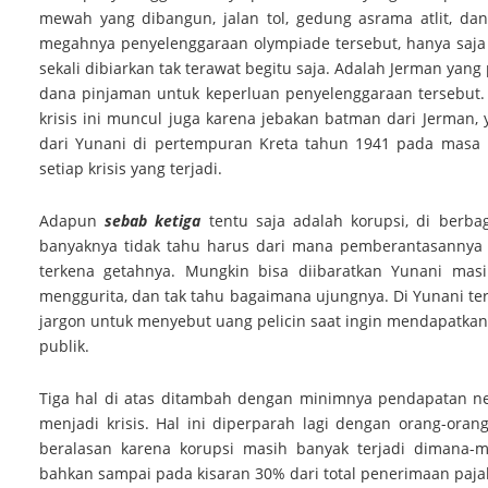
mewah yang dibangun, jalan tol, gedung asrama atlit, dan
megahnya penyelenggaraan olympiade tersebut, hanya saja b
sekali dibiarkan tak terawat begitu saja. Adalah Jerman ya
dana pinjaman untuk keperluan penyelenggaraan tersebut. 
krisis ini muncul juga karena jebakan batman dari Jerma
dari Yunani di pertempuran Kreta tahun 1941 pada masa 
setiap krisis yang terjadi.
Adapun
sebab ketiga
tentu saja adalah korupsi, di berb
banyaknya tidak tahu harus dari mana pemberantasannya
terkena getahnya. Mungkin bisa diibaratkan Yunani ma
menggurita, dan tak tahu bagaimana ujungnya. Di Yunani terke
jargon untuk menyebut uang pelicin saat ingin mendapatkan
publik.
Tiga hal di atas ditambah dengan minimnya pendapatan n
menjadi krisis. Hal ini diperparah lagi dengan orang-or
beralasan karena korupsi masih banyak terjadi dimana-m
bahkan sampai pada kisaran 30% dari total penerimaan paja