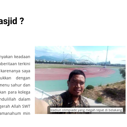
sjid ?
anyakan keadaan
beritaan terkini
 karenanya saya
jukkan dengan
 menu sahur dan
kan para kolega
mdulillah dalam
gerah Allah SWT
stadiun olimpiade yang megah tepat di belakang
 aamanahum min