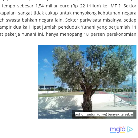
mpo sebesar 1,54 miliar euro (Rp 22 triliun) ke IMF ?. Sektor
rkapalan, sangat tidak cukup untuk menyokong kebutuhan negara
h swasta bahkan negara lain. Sektor pariwisata misalnya, setiap
hampir dua kali lipat jumlah penduduk Yunani yang berjumlah 11
t pekerja Yunani ini, hanya menopang 18 persen perekonomian
pohon zaitun (olive) banyak tersebar