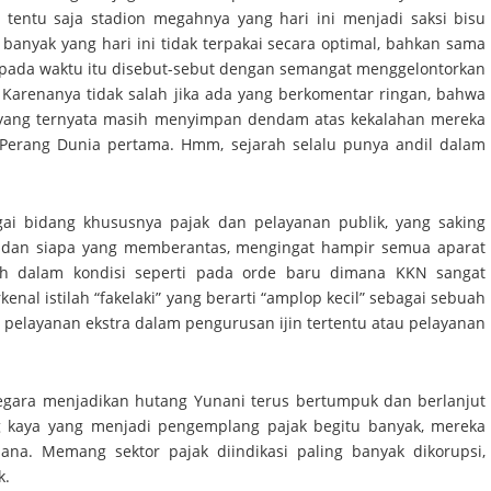
 tentu saja stadion megahnya yang hari ini menjadi saksi bisu
anyak yang hari ini tidak terpakai secara optimal, bahkan sama
ng pada waktu itu disebut-sebut dengan semangat menggelontorkan
Karenanya tidak salah jika ada yang berkomentar ringan, bahwa
n, yang ternyata masih menyimpan dendam atas kekalahan mereka
Perang Dunia pertama. Hmm, sejarah selalu punya andil dalam
agai bidang khususnya pajak dan pelayanan publik, yang saking
 dan siapa yang memberantas, mengingat hampir semua aparat
sih dalam kondisi seperti pada orde baru dimana KKN sangat
nal istilah “fakelaki” yang berarti “amplop kecil” sebagai sebuah
 pelayanan ekstra dalam pengurusan ijin tertentu atau pelayanan
egara menjadikan hutang Yunani terus bertumpuk dan berlanjut
ang kaya yang menjadi pengemplang pajak begitu banyak, mereka
ana. Memang sektor pajak diindikasi paling banyak dikorupsi,
k.