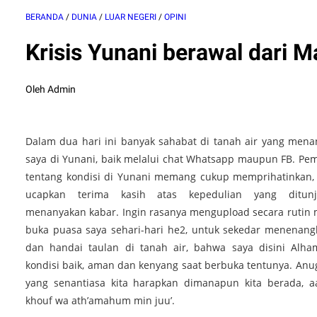
BERANDA
/
DUNIA
/
LUAR NEGERI
/
OPINI
Krisis Yunani berawal dari Ma
Oleh Admin
Dalam dua hari ini banyak sahabat di tanah air yang men
saya di Yunani, baik melalui chat Whatsapp maupun FB. Pem
tentang kondisi di Yunani memang cukup memprihatinkan,
ucapkan terima kasih atas kepedulian yang ditun
menanyakan kabar. Ingin rasanya mengupload secara rutin
buka puasa saya sehari-hari he2, untuk sekedar menenang
dan handai taulan di tanah air, bahwa saya disini Alha
kondisi baik, aman dan kenyang saat berbuka tentunya. Anu
yang senantiasa kita harapkan dimanapun kita berada,
khouf wa ath’amahum min juu’.