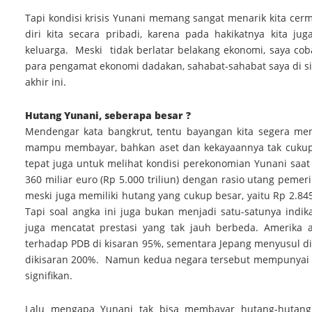
Tapi kondisi krisis Yunani memang sangat menarik kita cerm
diri kita secara pribadi, karena pada hakikatnya kita j
keluarga. Meski tidak berlatar belakang ekonomi, saya cob
para pengamat ekonomi dadakan, sahabat-sahabat saya di si
akhir ini.
Hutang Yunani, seberapa besar ?
Mendengar kata bangkrut, tentu bayangan kita segera me
mampu membayar, bahkan aset dan kekayaannya tak cukup 
tepat juga untuk melihat kondisi perekonomian Yunani saat i
360 miliar euro (Rp 5.000 triliun) dengan rasio utang pem
meski juga memiliki hutang yang cukup besar, yaitu Rp 2.84
Tapi soal angka ini juga bukan menjadi satu-satunya indi
juga mencatat prestasi yang tak jauh berbeda. Amerika 
terhadap PDB di kisaran 95%, sementara Jepang menyusul di 
dikisaran 200%. Namun kedua negara tersebut mempunya
signifikan.
Lalu mengapa Yunani tak bisa membayar hutang-hutang