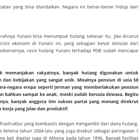
apatan yang bisa diandalkan. Negara ini benar-benar hidup dari
arahnya Yunani bisa menumpuk hutang sebesar itu. Jika dirunut
risis ekonomi di Yunani ini, yang sebagian besar dimulai dari
3 sebenarnya, rasio hutang Yunani terhadap PDB sudah mencapai
uk memanjakan rakyatnya, banyak hutang digunakan untuk
n dan kebijakan yang sangat unik. Misalnya pensiun di usia 58
ara-negara eropa seperti Jerman yang memberlakukan pensiun
kan bahkan sampai ke anak, meski sudah berusia dewasa. Begitu
enya, banyak anggota tim sukses partai yang menang direkrut
kerja yang jelas dan produktif.
rastruktur yang bombastis dengan mengambil dari dana hutang.
e Athena tahun 2004 lalu yang juga disebut sebagai peringatan 1
kali digelar juga di Athena pada tahun 1896. Banyak fasilitas