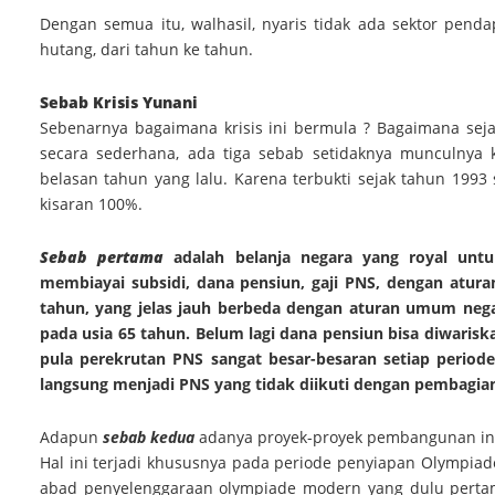
Dengan semua itu, walhasil, nyaris tidak ada sektor pend
hutang, dari tahun ke tahun.
Sebab Krisis Yunani
Sebenarnya bagaimana krisis ini bermula ? Bagaimana sej
secara sederhana, ada tiga sebab setidaknya munculnya k
belasan tahun yang lalu. Karena terbukti sejak tahun 199
kisaran 100%.
Sebab pertama
adalah belanja negara yang royal unt
membiayai subsidi, dana pensiun, gaji PNS, dengan atura
tahun, yang jelas jauh berbeda dengan aturan umum neg
pada usia 65 tahun. Belum lagi dana pensiun bisa diwaris
pula perekrutan PNS sangat besar-besaran setiap period
langsung menjadi PNS yang tidak diikuti dengan pembagian 
Adapun
sebab kedua
adanya proyek-proyek pembangunan inf
Hal ini terjadi khususnya pada periode penyiapan Olympiad
abad penyelenggaraan olympiade modern yang dulu pertama 