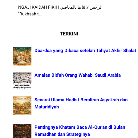
NGAJI KAIDAH FIKIH الرخص لا تناط بالمعاصي
"Rukhsah t…
TERKINI
Doa-doa yang Dibaca setelah Tahyat Akhir Shalat
Amalan Bid'ah Orang Wahabi Saudi Arabia
Senarai Ulama Hadist Beraliran Asya'irah dan
Maturidiyah
Pentingnya Khatam Baca Al-Qur’an di Bulan
Ramadhan dan Strateginya