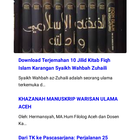
Download Terjemahan 10 Jilid Kitab Fiqh
Islam Karangan Syaikh Wahbah Zuhaili
Syaikh Wahbah az-Zuhaili adalah seorang ulama
terkemuka d…
KHAZANAH MANUSKRIP WARISAN ULAMA
ACEH
Oleh: Hermansyah, MA.Hum Filolog Aceh dan Dosen
Ka…
Dari TK ke Pascasarjana: Perjalanan 25