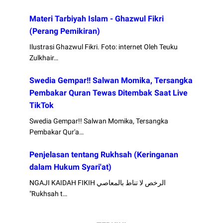
Materi Tarbiyah Islam - Ghazwul Fikri
(Perang Pemikiran)
Ilustrasi Ghazwul Fikri. Foto: internet Oleh Teuku
Zulkhair…
Swedia Gempar!! Salwan Momika, Tersangka
Pembakar Quran Tewas Ditembak Saat Live
TikTok
Swedia Gempar!! Salwan Momika, Tersangka
Pembakar Qur'a…
Penjelasan tentang Rukhsah (Keringanan
dalam Hukum Syari'at)
NGAJI KAIDAH FIKIH الرخص لا تناط بالمعاصي
"Rukhsah t…