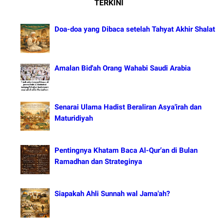
TERKINI
Doa-doa yang Dibaca setelah Tahyat Akhir Shalat
Amalan Bid'ah Orang Wahabi Saudi Arabia
Senarai Ulama Hadist Beraliran Asya'irah dan
Maturidiyah
Pentingnya Khatam Baca Al-Qur’an di Bulan
Ramadhan dan Strateginya
Siapakah Ahli Sunnah wal Jama'ah?