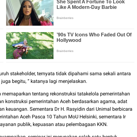
ruh stakeholder, ternyata tidak dipahami sama sekali antara
juga begitu, “ katanya lagi menjelaskan.
 memaparkan tentang rekonstruksi tatakelola pemerintahan
n konstruksi pemerintahan Aceh berdasarkan agama, adat
dan keuangan. Sementara Dr H. Rasyidin dari Unimal berbicara
erintahan Aceh Pasca 10 Tahun MoU Helsinki, sementara Ir
elayanan publik, kepuasan atau pelembagaan KKN.
yampaikan, seminar ini merupakan salah satu bentuk