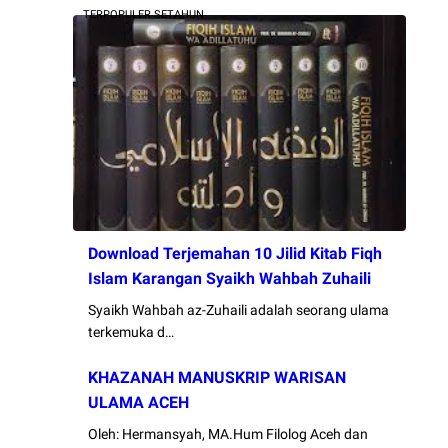
TERPOPULER SETAHUN
Download Terjemahan 10 Jilid Kitab Fiqh
Islam Karangan Syaikh Wahbah Zuhaili
Syaikh Wahbah az-Zuhaili adalah seorang ulama
terkemuka d…
KHAZANAH MANUSKRIP WARISAN
ULAMA ACEH
Oleh: Hermansyah, MA.Hum Filolog Aceh dan