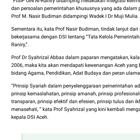
“FISIP UIN Ar-Raniry disamping melakukan integrasi keilm
dan persoalan pemerintahan khususnya yang ada dalam p
Prof M. Nasir Budiman didampingi Wadek I Dr Muji Mulia.
Sementara itu, kata Prof Nasir Budiman, tindak lanjut dari
bekerjasama dengan DSI tentang “Tata Kelola Pemerintahan
Raniry,”.
Prof Dr Syahrizal Abbas dalam paparan mengatakan, ka
2006, maka kita akan mendapati kewenangan Aceh yang b
bidang Agama, Pendidikan, Adat Budaya dan peran ulama
“Prinsip Syariah dalam penyelenggaraan pemerintahan ada
prinsip kemaslahatan, prinsip amanah, prinsip profesional
transparan, prinsip efektif dan efesien, prinsip tulus da
menasehati, “ kata Prof Syahrizal yang kini kembali me
kepala DSI Aceh.