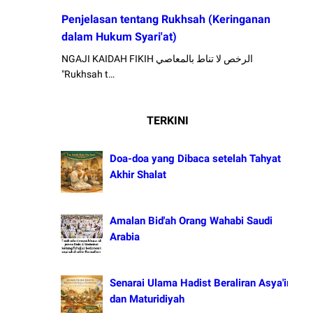
Penjelasan tentang Rukhsah (Keringanan
dalam Hukum Syari'at)
NGAJI KAIDAH FIKIH الرخص لا تناط بالمعاصي
"Rukhsah t…
TERKINI
Doa-doa yang Dibaca setelah Tahyat
Akhir Shalat
Amalan Bid'ah Orang Wahabi Saudi
Arabia
Senarai Ulama Hadist Beraliran Asya'irah
dan Maturidiyah