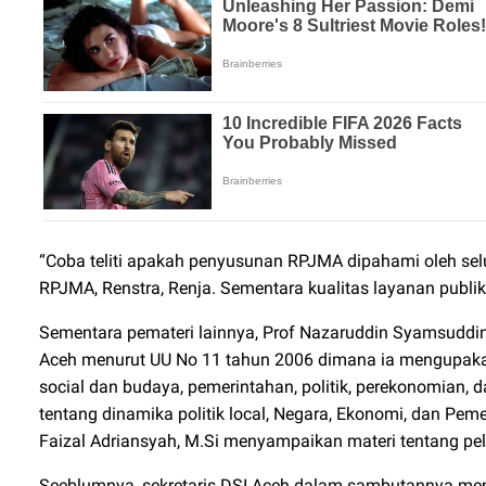
“Coba teliti apakah penyusunan RPJMA dipahami oleh selu
RPJMA, Renstra, Renja. Sementara kualitas layanan publik 
Sementara pemateri lainnya, Prof Nazaruddin Syamsuddin
Aceh menurut UU No 11 tahun 2006 dimana ia mengupaka
social dan budaya, pemerintahan, politik, perekonomian, 
tentang dinamika politik local, Negara, Ekonomi, dan Pem
Faizal Adriansyah, M.Si menyampaikan materi tentang p
Seeblumnya, sekretaris DSI Aceh dalam sambutannya men