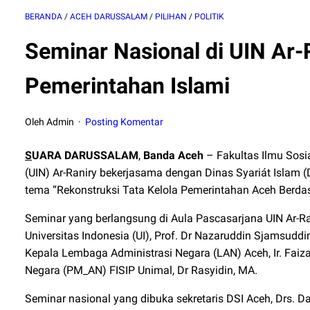
BERANDA
/
ACEH DARUSSALAM
/
PILIHAN
/
POLITIK
Seminar Nasional di UIN Ar-
Pemerintahan Islami
Oleh Admin
Posting Komentar
S
UARA DARUSSALAM
,
Banda Aceh
– Fakultas Ilmu Sosia
(UIN) Ar-Raniry bekerjasama dengan Dinas Syariát Islam 
tema “Rekonstruksi Tata Kelola Pemerintahan Aceh Berdas
Seminar yang berlangsung di Aula Pascasarjana UIN Ar-Ran
Universitas Indonesia (UI), Prof. Dr Nazaruddin Sjamsuddin
Kepala Lembaga Administrasi Negara (LAN) Aceh, Ir. Faiz
Negara (PM_AN) FISIP Unimal, Dr Rasyidin, MA.
Seminar nasional yang dibuka sekretaris DSI Aceh, Drs. Darj