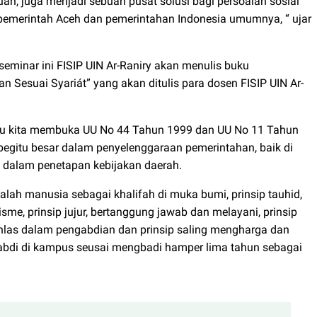
uan, juga menjadi sebuah pusat solusi bagi persoalan sosial
emerintah Aceh dan pemerintahan Indonesia umumnya, “ ujar
 seminar ini FISIP UIN Ar-Raniry akan menulis buku
 Sesuai Syariát” yang akan ditulis para dosen FISIP UIN Ar-
lau kita membuka UU No 44 Tahun 1999 dan UU No 11 Tahun
egitu besar dalam penyelenggaraan pemerintahan, baik di
 dalam penetapan kebijakan daerah.
lah manusia sebagai khalifah di muka bumi, prinsip tauhid,
isme, prinsip jujur, bertanggung jawab dan melayani, prinsip
n ikhlas dalam pengabdian dan prinsip saling mengharga dan
ngabdi di kampus seusai mengbadi hamper lima tahun sebagai