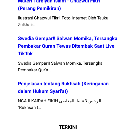
Materi Tarbiyah Islam - Ghazwul Fikri
(Perang Pemikiran)
Ilustrasi Ghazwul Fikri. Foto: internet Oleh Teuku
Zulkhair…
Swedia Gempar!! Salwan Momika, Tersangka
Pembakar Quran Tewas Ditembak Saat Live
TikTok
Swedia Gempar!! Salwan Momika, Tersangka
Pembakar Qur'a…
Penjelasan tentang Rukhsah (Keringanan
dalam Hukum Syari'at)
NGAJI KAIDAH FIKIH الرخص لا تناط بالمعاصي
"Rukhsah t…
TERKINI