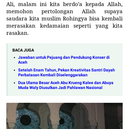
Ali, malam ini kita berdo’a kepada Allah,
memohon pertolongan Allah supaya
saudara kita muslim Rohingya bisa kembali
merasakan kedamaian seperti yang kita
rasakan.
BACA JUGA
Jawaban untuk Pejuang dan Pendukung Konser di
Aceh
Setelah Enam Tahun, Pekan Kreativitas Santri Dayah
Perbatasan Kembali Diselenggarakan
Dua Ulama Besar Aceh Abu Krueng Kalee dan Abuya
Muda Waly Diusulkan Jadi Pahlawan Nasional