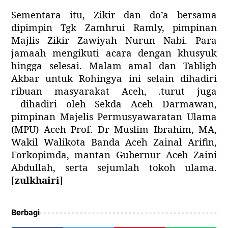
Sementara itu, Zikir dan do’a bersama
dipimpin Tgk Zamhrui Ramly, pimpinan
Majlis Zikir Zawiyah Nurun Nabi. Para
jamaah mengikuti acara dengan khusyuk
hingga selesai. Malam amal dan Tabligh
Akbar untuk Rohingya ini selain dihadiri
ribuan masyarakat Aceh, .
turut
juga
dihadir
i
oleh Sekda Aceh
Darmawan
,
pimpinan
Majelis Permusyawaratan Ulama
(
MPU
)
Aceh
Prof. Dr Muslim Ibrahim, MA,
Wakil Walikota
Banda Aceh Zainal Arifin
,
Forkopimda,
mantan Gubernur Aceh Zaini
Abdullah,
serta
sejumlah tokoh ulama
.
[
zulkhairi
]
Berbagi