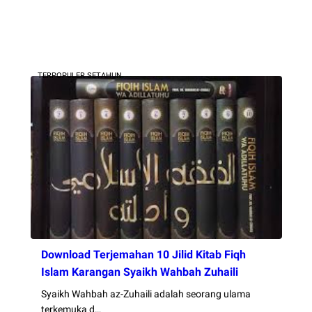
TERPOPULER SETAHUN
Download Terjemahan 10 Jilid Kitab Fiqh
Islam Karangan Syaikh Wahbah Zuhaili
Syaikh Wahbah az-Zuhaili adalah seorang ulama
terkemuka d…