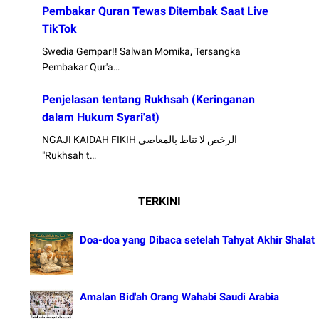
Pembakar Quran Tewas Ditembak Saat Live
TikTok
Swedia Gempar!! Salwan Momika, Tersangka
Pembakar Qur'a…
Penjelasan tentang Rukhsah (Keringanan
dalam Hukum Syari'at)
NGAJI KAIDAH FIKIH الرخص لا تناط بالمعاصي
"Rukhsah t…
TERKINI
Doa-doa yang Dibaca setelah Tahyat Akhir Shalat
Amalan Bid'ah Orang Wahabi Saudi Arabia