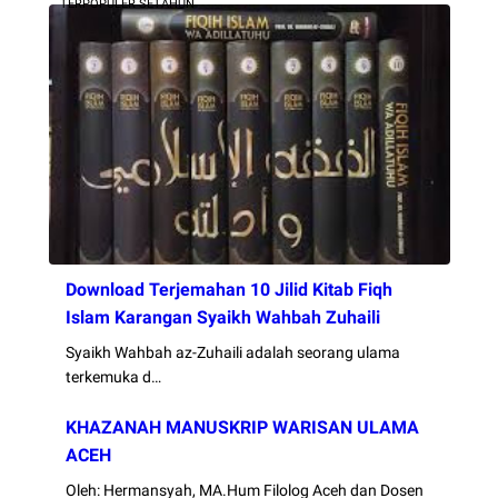
TERPOPULER SETAHUN
Download Terjemahan 10 Jilid Kitab Fiqh
Islam Karangan Syaikh Wahbah Zuhaili
Syaikh Wahbah az-Zuhaili adalah seorang ulama
terkemuka d…
KHAZANAH MANUSKRIP WARISAN ULAMA
ACEH
Oleh: Hermansyah, MA.Hum Filolog Aceh dan Dosen