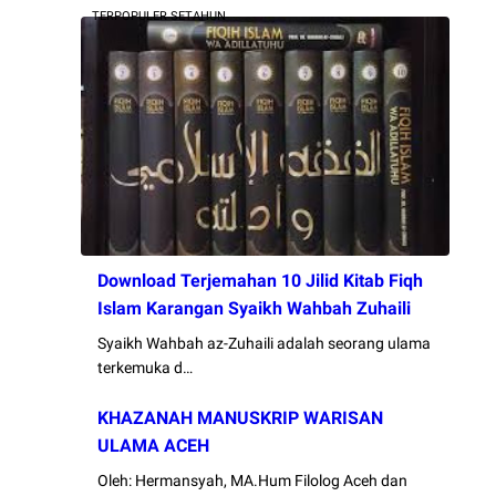
TERPOPULER SETAHUN
Download Terjemahan 10 Jilid Kitab Fiqh
Islam Karangan Syaikh Wahbah Zuhaili
Syaikh Wahbah az-Zuhaili adalah seorang ulama
terkemuka d…
KHAZANAH MANUSKRIP WARISAN
ULAMA ACEH
Oleh: Hermansyah, MA.Hum Filolog Aceh dan