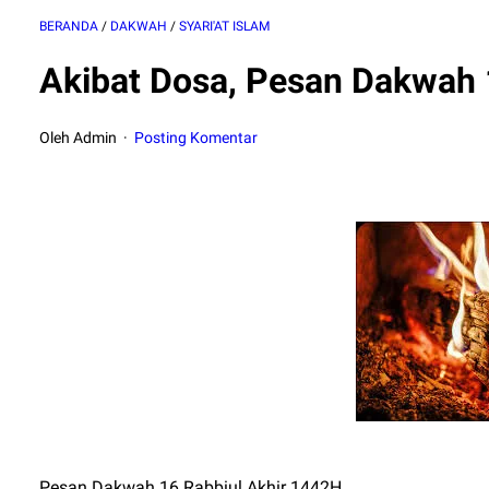
BERANDA
/
DAKWAH
/
SYARI'AT ISLAM
Akibat Dosa, Pesan Dakwah 
Oleh Admin
Posting Komentar
Pesan Dakwah 16 Rabbiul Akhir 1442H