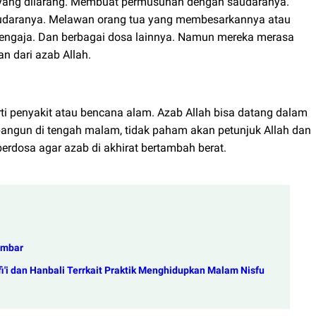
l yang dilarang. Membuat permusuhan dengan saudaranya.
audaranya. Melawan orang tua yang membesarkannya atau
engaja. Dan berbagai dosa lainnya. Namun mereka merasa
n dari azab Allah.
erti penyakit atau bencana alam. Azab Allah bisa datang dalam
it bangun di tengah malam, tidak paham akan petunjuk Allah dan
rdosa agar azab di akhirat bertambah berat.
imbar
'i dan Hanbali Terrkait Praktik Menghidupkan Malam Nisfu