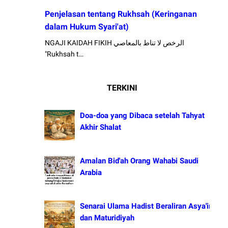
Penjelasan tentang Rukhsah (Keringanan
dalam Hukum Syari'at)
NGAJI KAIDAH FIKIH الرخص لا تناط بالمعاصي
"Rukhsah t…
TERKINI
Doa-doa yang Dibaca setelah Tahyat
Akhir Shalat
Amalan Bid'ah Orang Wahabi Saudi
Arabia
Senarai Ulama Hadist Beraliran Asya'irah
dan Maturidiyah