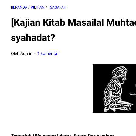
BERANDA
/
PILIHAN
/
TSAQAFAH
[Kajian Kitab Masailal Muhta
syahadat?
Oleh Admin
1 komentar
Tsaqafah (Wawasan Islam), Suara Darussalam