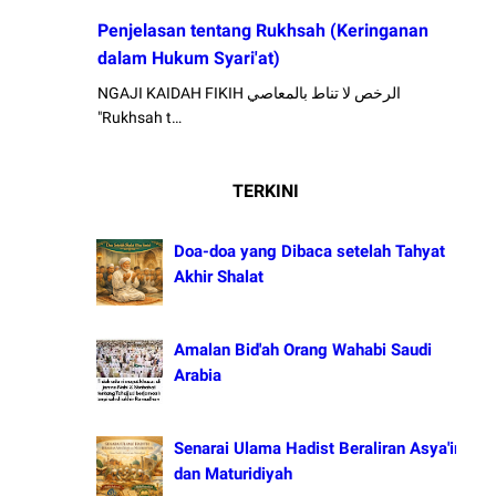
Penjelasan tentang Rukhsah (Keringanan
dalam Hukum Syari'at)
NGAJI KAIDAH FIKIH الرخص لا تناط بالمعاصي
"Rukhsah t…
TERKINI
Doa-doa yang Dibaca setelah Tahyat
Akhir Shalat
Amalan Bid'ah Orang Wahabi Saudi
Arabia
Senarai Ulama Hadist Beraliran Asya'irah
dan Maturidiyah