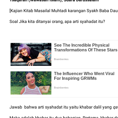
[Kajian Kitab Masailal Muhtadi karangan Syakh Baba Dau
Soal Jika kita ditanyai orang, apa arti syahadat itu?
Jawab
bahwa arti syahadat itu yaitu khabar dalil yang
qat
Maka adalah khabar itu dua bahagian. Pertama, khabar d