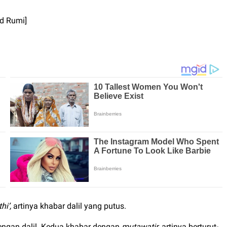
d Rumi]
hi’,
artinya khabar dalil yang putus.
engan dalil. Kedua khabar dengan
mutawatir
, artinya berturut-