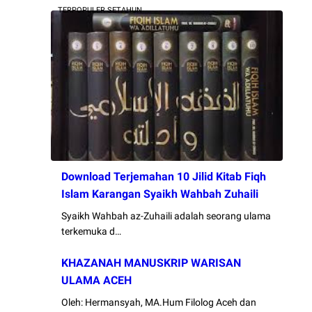
TERPOPULER SETAHUN
Download Terjemahan 10 Jilid Kitab Fiqh
Islam Karangan Syaikh Wahbah Zuhaili
Syaikh Wahbah az-Zuhaili adalah seorang ulama
terkemuka d…
KHAZANAH MANUSKRIP WARISAN
ULAMA ACEH
Oleh: Hermansyah, MA.Hum Filolog Aceh dan