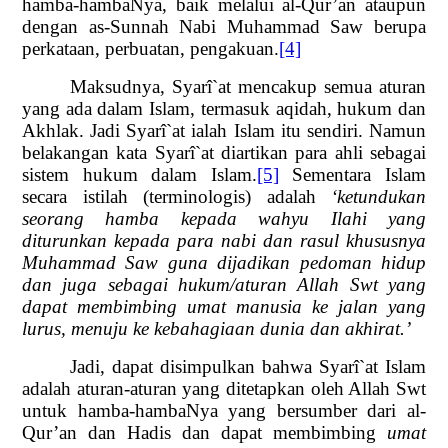
hamba-hambaNya, baik melalui al-Qur’an ataupun
dengan as-Sunnah Nabi Muhammad Saw berupa
perkataan, perbuatan, pengakuan.
[4]
Maksudnya, Syarî`at mencakup semua aturan
yang ada dalam Islam, termasuk aqidah, hukum dan
Akhlak. Jadi Syarî`at ialah Islam itu sendiri. Namun
belakangan kata Syarî`at diartikan para ahli sebagai
sistem hukum dalam Islam.
[5]
Sementara Islam
secara istilah (terminologis) adalah
‘ketundukan
seorang hamba kepada wahyu Ilahi yang
diturunkan kepada para nabi dan rasul khususnya
Muhammad Saw guna dijadikan pedoman hidup
dan juga sebagai hukum/aturan Allah Swt yang
dapat membimbing umat manusia ke jalan yang
lurus, menuju ke kebahagiaan dunia dan akhirat.’
Jadi, dapat disimpulkan bahwa Syarî`at Islam
adalah aturan-aturan
yang ditetapkan oleh Allah Swt
untuk hamba-hambaNya yang bersumber dari al-
Qur’an dan Hadis dan dapat membimbing
umat