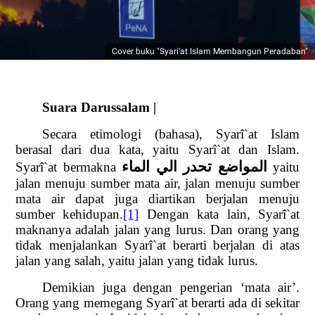
Cover buku "Syari'at Islam Membangun Peradaban"
Suara Darussalam |
Secara etimologi (bahasa), Syarî`at Islam
berasal dari dua kata, yaitu
Syarî`at dan Islam.
المواضع تحدر الي الماء
Syarî`at bermakna
yaitu
jalan menuju sumber mata air, jalan menuju sumber
mata air dapat juga diartikan berjalan menuju
sumber kehidupan.
[1]
Dengan kata lain,
Syarî`at
maknanya adalah jalan yang lurus. Dan orang yang
tidak menjalankan Syarî`at berarti berjalan di atas
jalan yang salah, yaitu jalan yang tidak lurus.
Demikian juga dengan pengerian ‘mata air’.
Orang yang memegang Syarî`at berarti ada di sekitar