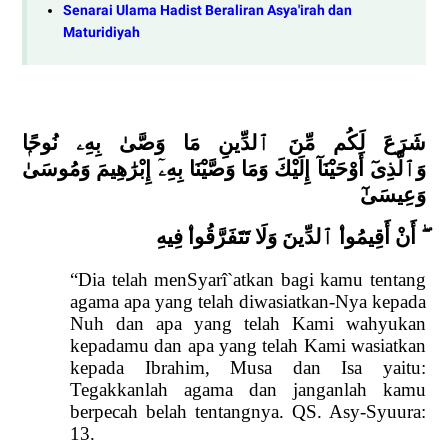
Senarai Ulama Hadist Beraliran Asya'irah dan
Maturidiyah
شَرَعَ لَكُم مِّنَ ٱلدِّينِ مَا وَصَّىٰ بِهِ
ۦ
نُوحً
ا
وَٱلَّذِى
أَوْحَيْنَآ إِلَيْكَ وَمَا وَصَّيْنَا بِهِ
ۦٓ
إِبْرَٰهِيمَ وَمُوسَىٰ
وَعِيسَىٰ
أَنْ أَقِيمُوا
ٱلدِّينَ وَلَا تَتَفَرَّقُوا
فِيهِ
“Dia telah menSyarî`atkan bagi kamu tentang
agama apa yang telah diwasiatkan-Nya kepada
Nuh dan apa yang telah Kami wahyukan
kepadamu dan apa yang telah Kami wasiatkan
kepada Ibrahim, Musa dan Isa yaitu:
Tegakkanlah agama dan janganlah kamu
berpecah belah tentangnya. QS. Asy-Syuura:
13.