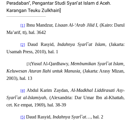
Peradaban", Pengantar Studi Syari'at Islam d Aceh.
Karangan Teuku Zulkhairi]
Ibnu Mandzur,
Lisaan Al-‘Arab Jilid I
, (Kairo: Darul
[1]
Ma’arif, tt), hal. 3642
Daud Rasyid,
Indahnya Syarî`at Islam
, (Jakarta:
[2]
Usamah Press, 2010), hal. 1
Yusuf Al-Qardhawy,
Membumikan Syarî`at Islam,
[3]
Keluwesan Aturan Ilahi untuk Manusia,
(Jakarta: Arasy Mizan,
2003), hal. 13
Abdul Karim Zaydan,
Al-Madkhal Liddirasati Asy-
[4]
Syarî`at al-Islamiyah
, (Alexandria: Dar Umar Ibn al-Khattab,
cet. Ke empat, 1969), hal. 38-39
Daud Rasyid,
Indahnya Syarî`at
…, hal. 2
[5]