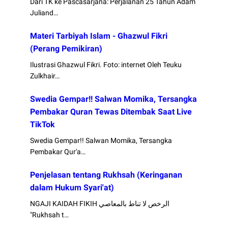
Dari TK ke Pascasarjana: Perjalanan 25 Tahun Adam
Juliand…
Materi Tarbiyah Islam - Ghazwul Fikri
(Perang Pemikiran)
Ilustrasi Ghazwul Fikri. Foto: internet Oleh Teuku
Zulkhair…
Swedia Gempar!! Salwan Momika, Tersangka
Pembakar Quran Tewas Ditembak Saat Live
TikTok
Swedia Gempar!! Salwan Momika, Tersangka
Pembakar Qur'a…
Penjelasan tentang Rukhsah (Keringanan
dalam Hukum Syari'at)
NGAJI KAIDAH FIKIH الرخص لا تناط بالمعاصي
"Rukhsah t…