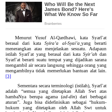
Menurut Yusuf Al-Qardhawi, kata Syarî`at
berasal dari kata
Syira’a al-Syai’a
¸yang berarti
menerangkan atau menjelaskan sesuatu. Adapaun
istilah Syarî`at yang berasal dari kata
Syir’ah
dan
Syarî`at berarti suatu tempat yang dijadikan sarana
mengambil air secara langsung sehingga orang yang
mengambilnya tidak memerlukan bantuan alat lain.
[3]
Sementara secara terminologi (istilah), Syarî`at
adalah “semua yang ditetapkan Allah Swt atas
hambaNya berupa agama (
ad-din
) dari berbagai
aturan”. Juga bisa didefinisikan sebagai “hukum-
hukum yang ditetapkan oleh Allah Swt untuk