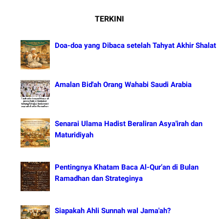
TERKINI
Doa-doa yang Dibaca setelah Tahyat Akhir Shalat
Amalan Bid'ah Orang Wahabi Saudi Arabia
Senarai Ulama Hadist Beraliran Asya'irah dan
Maturidiyah
Pentingnya Khatam Baca Al-Qur’an di Bulan
Ramadhan dan Strateginya
Siapakah Ahli Sunnah wal Jama'ah?