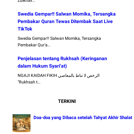
Zulkhair…
Swedia Gempar!! Salwan Momika, Tersangka
Pembakar Quran Tewas Ditembak Saat Live
TikTok
Swedia Gempar!! Salwan Momika, Tersangka
Pembakar Qur'a…
Penjelasan tentang Rukhsah (Keringanan
dalam Hukum Syari'at)
NGAJI KAIDAH FIKIH الرخص لا تناط بالمعاصي
"Rukhsah t…
TERKINI
Doa-doa yang Dibaca setelah Tahyat Akhir Shalat