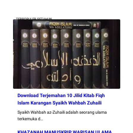
TERPOPULER SETAHUN
Download Terjemahan 10 Jilid Kitab Fiqh
Islam Karangan Syaikh Wahbah Zuhaili
Syaikh Wahbah az-Zuhaili adalah seorang ulama
terkemuka d…
KHAZANAH MANUSKRIP WARISAN ULAMA