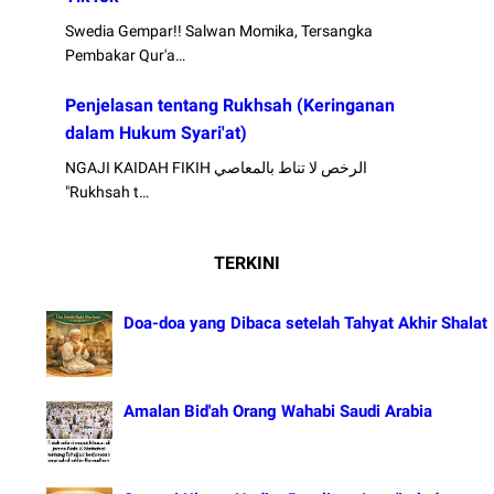
Swedia Gempar!! Salwan Momika, Tersangka
Pembakar Qur'a…
Penjelasan tentang Rukhsah (Keringanan
dalam Hukum Syari'at)
NGAJI KAIDAH FIKIH الرخص لا تناط بالمعاصي
"Rukhsah t…
TERKINI
Doa-doa yang Dibaca setelah Tahyat Akhir Shalat
Amalan Bid'ah Orang Wahabi Saudi Arabia