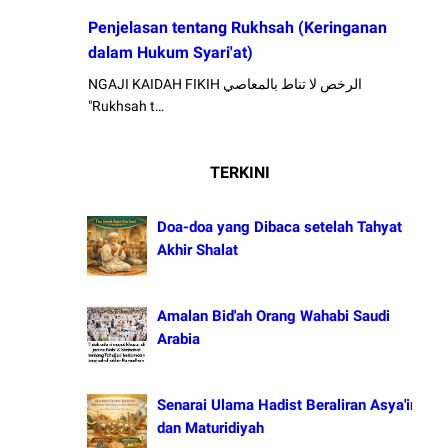
Penjelasan tentang Rukhsah (Keringanan
dalam Hukum Syari'at)
NGAJI KAIDAH FIKIH الرخص لا تناط بالمعاصي
"Rukhsah t…
TERKINI
Doa-doa yang Dibaca setelah Tahyat
Akhir Shalat
Amalan Bid'ah Orang Wahabi Saudi
Arabia
Senarai Ulama Hadist Beraliran Asya'irah
dan Maturidiyah