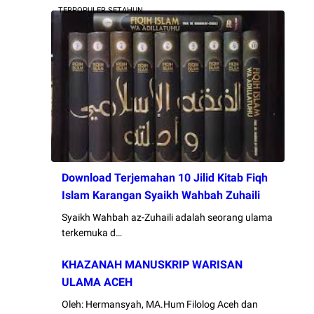
TERPOPULER SETAHUN
Download Terjemahan 10 Jilid Kitab Fiqh
Islam Karangan Syaikh Wahbah Zuhaili
Syaikh Wahbah az-Zuhaili adalah seorang ulama
terkemuka d…
KHAZANAH MANUSKRIP WARISAN
ULAMA ACEH
Oleh: Hermansyah, MA.Hum Filolog Aceh dan