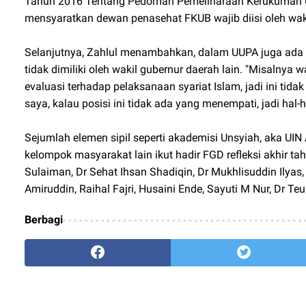
Tahun 2016 Tentang Pedoman Pemeliharaan Kerukuman U
mensyaratkan dewan penasehat FKUB wajib diisi oleh wakil g
Selanjutnya, Zahlul menambahkan, dalam UUPA juga ada 
tidak dimiliki oleh wakil gubernur daerah lain. "Misalny
evaluasi terhadap pelaksanaan syariat Islam, jadi ini tida
saya, kalau posisi ini tidak ada yang menempati, jadi hal-h
Sejumlah elemen sipil seperti akademisi Unsyiah, aka UIN Ar
kelompok masyarakat lain ikut hadir FGD refleksi akhir tah
Sulaiman, Dr Sehat Ihsan Shadiqin, Dr Mukhlisuddin Ilyas
Amiruddin, Raihal Fajri, Husaini Ende, Sayuti M Nur, Dr Teu
Berbagi