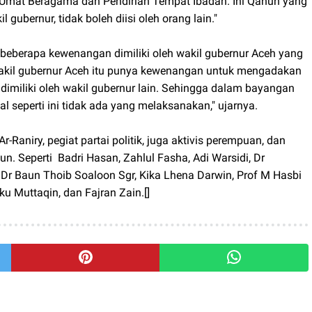
mat Beragama dan Pendirian Tempat Ibadah. Ini Qanun yang
ubernur, tidak boleh diisi oleh orang lain."
beberapa kewenangan dimiliki oleh wakil gubernur Aceh yang
a wakil gubernur Aceh itu punya kewenangan untuk mengadakan
k dimiliki oleh wakil gubernur lain. Sehingga dalam bayangan
al seperti ini tidak ada yang melaksanakan," ujarnya.
-Raniry, pegiat partai politik, juga aktivis perempuan, dan
un. Seperti Badri Hasan, Zahlul Fasha, Adi Warsidi, Dr
, Dr Baun Thoib Soaloon Sgr, Kika Lhena Darwin, Prof M Hasbi
ku Muttaqin, dan Fajran Zain.[]