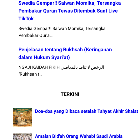
Swedia Gempar!! Salwan Momika, Tersangka
Pembakar Quran Tewas Ditembak Saat Live
TikTok
Swedia Gempar!! Salwan Momika, Tersangka
Pembakar Qur'a…
Penjelasan tentang Rukhsah (Keringanan
dalam Hukum Syari'at)
NGAJI KAIDAH FIKIH الرخص لا تناط بالمعاصي
"Rukhsah t…
TERKINI
Doa-doa yang Dibaca setelah Tahyat Akhir Shalat
Amalan Bid'ah Orang Wahabi Saudi Arabia