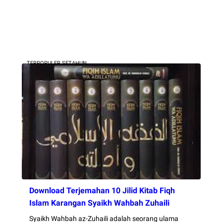
TERPOPULER SETAHUN
Download Terjemahan 10 Jilid Kitab Fiqh
Islam Karangan Syaikh Wahbah Zuhaili
Syaikh Wahbah az-Zuhaili adalah seorang ulama