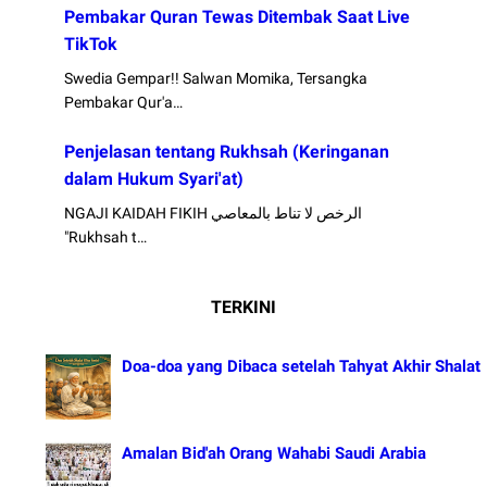
Pembakar Quran Tewas Ditembak Saat Live
TikTok
Swedia Gempar!! Salwan Momika, Tersangka
Pembakar Qur'a…
Penjelasan tentang Rukhsah (Keringanan
dalam Hukum Syari'at)
NGAJI KAIDAH FIKIH الرخص لا تناط بالمعاصي
"Rukhsah t…
TERKINI
Doa-doa yang Dibaca setelah Tahyat Akhir Shalat
Amalan Bid'ah Orang Wahabi Saudi Arabia