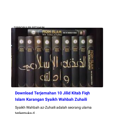
TERPOPULER SETAHUN
Download Terjemahan 10 Jilid Kitab Fiqh
Islam Karangan Syaikh Wahbah Zuhaili
Syaikh Wahbah az-Zuhaili adalah seorang ulama
terkemuka d…