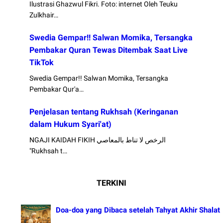
Ilustrasi Ghazwul Fikri. Foto: internet Oleh Teuku
Zulkhair…
Swedia Gempar!! Salwan Momika, Tersangka
Pembakar Quran Tewas Ditembak Saat Live
TikTok
Swedia Gempar!! Salwan Momika, Tersangka
Pembakar Qur'a…
Penjelasan tentang Rukhsah (Keringanan
dalam Hukum Syari'at)
NGAJI KAIDAH FIKIH الرخص لا تناط بالمعاصي
"Rukhsah t…
TERKINI
Doa-doa yang Dibaca setelah Tahyat Akhir Shalat