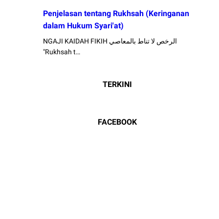
Penjelasan tentang Rukhsah (Keringanan
dalam Hukum Syari'at)
NGAJI KAIDAH FIKIH الرخص لا تناط بالمعاصي
"Rukhsah t…
TERKINI
FACEBOOK