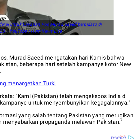
deral untuk Layanan Pos Murad Saeed berpidato di
20. - YouTube / Hum News Live
Pos, Murad Saeed mengatakan hari Kamis bahwa
kistan, beberapa hari setelah kampanye kotor New
.
ang menargetkan Turki
rkata: "Kami (Pakistan) telah mengekspos India di
 kampanye untuk menyembunyikan kegagalannya."
rmasi yang salah tentang Pakistan yang merugikan
 dan menyebarkan propaganda melawan Pakistan."