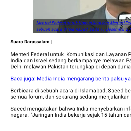
Menteri Federal untuk Komunikasi dan Menteri Fe
sebuah acara di Islamabad, pada 17 Desember 20
Suara Darussalam |
Menteri Federal untuk
Komunikasi dan Layanan 
India dan Israel sedang berkampanye melawan Pa
Delhi melawan Pakistan terungkap di depan dunia
Baca juga: Media India mengarang berita palsu y
Berbicara di sebuah acara di Islamabad, Saeed be
semua forum, dan sekarang sedang menjalankan
Saeed mengatakan bahwa India menyebarkan info
negara. "Jaringan India bekerja sejak 15 tahun