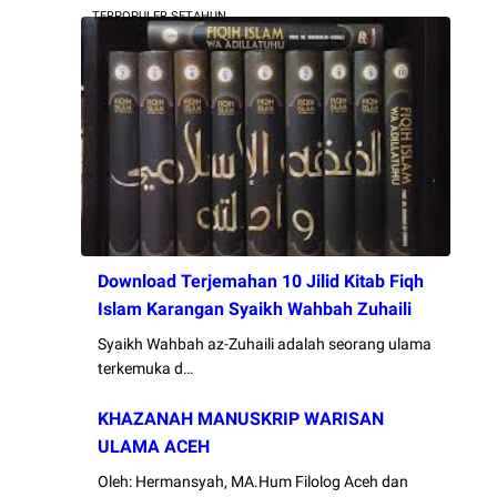
TERPOPULER SETAHUN
Download Terjemahan 10 Jilid Kitab Fiqh
Islam Karangan Syaikh Wahbah Zuhaili
Syaikh Wahbah az-Zuhaili adalah seorang ulama
terkemuka d…
KHAZANAH MANUSKRIP WARISAN
ULAMA ACEH
Oleh: Hermansyah, MA.Hum Filolog Aceh dan