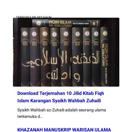
TERPOPULER SETAHUN
Download Terjemahan 10 Jilid Kitab Fiqh
Islam Karangan Syaikh Wahbah Zuhaili
Syaikh Wahbah az-Zuhaili adalah seorang ulama
terkemuka d…
KHAZANAH MANUSKRIP WARISAN ULAMA