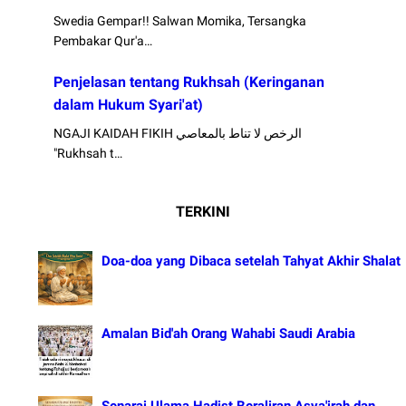
Swedia Gempar!! Salwan Momika, Tersangka
Pembakar Qur'a…
Penjelasan tentang Rukhsah (Keringanan
dalam Hukum Syari'at)
NGAJI KAIDAH FIKIH الرخص لا تناط بالمعاصي
"Rukhsah t…
TERKINI
Doa-doa yang Dibaca setelah Tahyat Akhir Shalat
Amalan Bid'ah Orang Wahabi Saudi Arabia
Senarai Ulama Hadist Beraliran Asya'irah dan