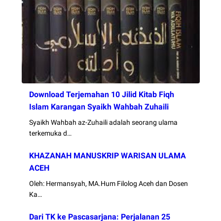
Download Terjemahan 10 Jilid Kitab Fiqh
Islam Karangan Syaikh Wahbah Zuhaili
Syaikh Wahbah az-Zuhaili adalah seorang ulama
terkemuka d…
KHAZANAH MANUSKRIP WARISAN ULAMA
ACEH
Oleh: Hermansyah, MA.Hum Filolog Aceh dan Dosen
Ka…
Dari TK ke Pascasarjana: Perjalanan 25