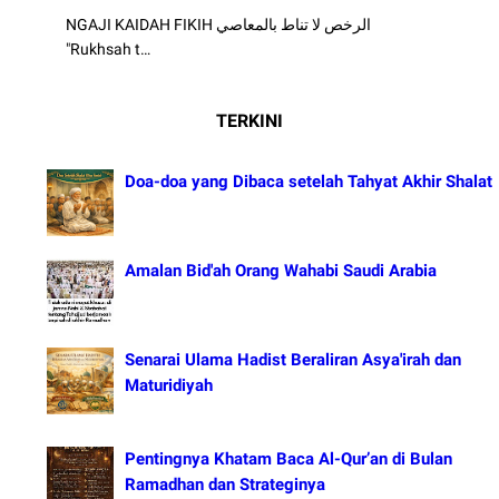
NGAJI KAIDAH FIKIH الرخص لا تناط بالمعاصي
"Rukhsah t…
TERKINI
Doa-doa yang Dibaca setelah Tahyat Akhir Shalat
Amalan Bid'ah Orang Wahabi Saudi Arabia
Senarai Ulama Hadist Beraliran Asya'irah dan
Maturidiyah
Pentingnya Khatam Baca Al-Qur’an di Bulan
Ramadhan dan Strateginya