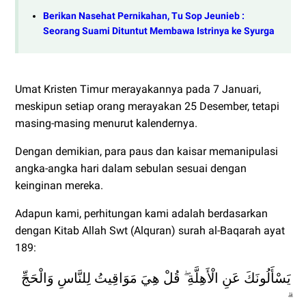
Berikan Nasehat Pernikahan, Tu Sop Jeunieb :
Seorang Suami Dituntut Membawa Istrinya ke Syurga
Umat ​​Kristen Timur merayakannya pada 7 Januari,
meskipun setiap orang merayakan 25 Desember, tetapi
masing-masing menurut kalendernya.
Dengan demikian, para paus dan kaisar memanipulasi
angka-angka hari dalam sebulan sesuai dengan
keinginan mereka.
Adapun kami, perhitungan kami adalah berdasarkan
dengan Kitab Allah Swt (Alquran) surah al-Baqarah ayat
189:
يَسْأَلُونَكَ عَنِ الْأَهِلَّةِ ۖ قُلْ هِيَ مَوَاقِيتُ لِلنَّاسِ وَالْحَجِّ
ۗ