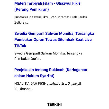
Materi Tarbiyah Islam - Ghazwul Fikri
(Perang Pemikiran)
Ilustrasi Ghazwul Fikri. Foto: internet Oleh Teuku
Zulkhair…
Swedia Gempar!! Salwan Momika, Tersangka
Pembakar Quran Tewas Ditembak Saat Live
TikTok
Swedia Gempar!! Salwan Momika, Tersangka
Pembakar Qur'a…
Penjelasan tentang Rukhsah (Keringanan
dalam Hukum Syari'at)
NGAJI KAIDAH FIKIH الرخص لا تناط بالمعاصي
"Rukhsah t…
TERKINI