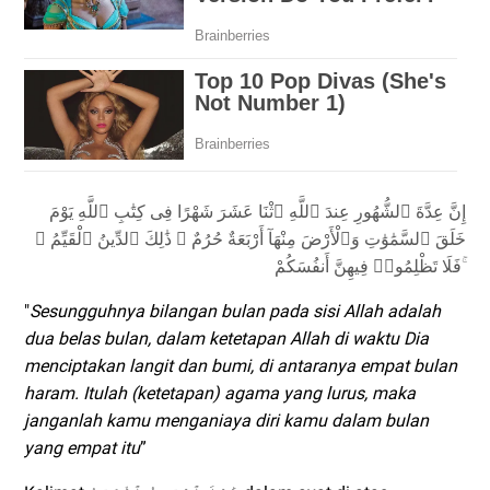
إِنَّ عِدَّةَ ٱلشُّهُورِ عِندَ ٱللَّهِ ٱثْنَا عَشَرَ شَهْرًا فِى كِتَٰبِ ٱللَّهِ يَوْمَ
خَلَقَ ٱلسَّمَٰوَٰتِ وَٱلْأَرْضَ مِنْهَآ أَرْبَعَةٌ حُرُمٌ ۚ ذَٰلِكَ ٱلدِّينُ ٱلْقَيِّمُ ۚ
فَلَا تَظْلِمُوا۟ فِيهِنَّ أَنفُسَكُمْ ۚ
"
Sesungguhnya bilangan bulan pada sisi Allah adalah
dua belas bulan, dalam ketetapan Allah di waktu Dia
menciptakan langit dan bumi, di antaranya empat bulan
haram. Itulah (ketetapan) agama yang lurus, maka
janganlah kamu menganiaya diri kamu dalam bulan
yang empat itu
”