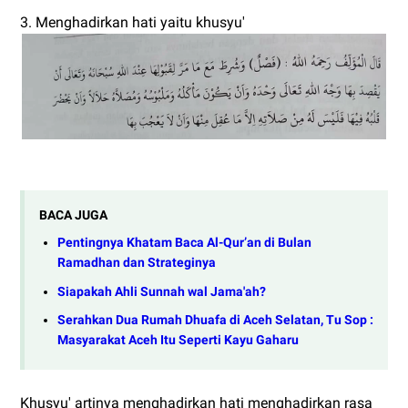
3. Menghadirkan hati yaitu khusyu'
BACA JUGA
Pentingnya Khatam Baca Al-Qur’an di Bulan
Ramadhan dan Strateginya
Siapakah Ahli Sunnah wal Jama'ah?
Serahkan Dua Rumah Dhuafa di Aceh Selatan, Tu Sop :
Masyarakat Aceh Itu Seperti Kayu Gaharu
Khusyu' artinya menghadirkan hati menghadirkan rasa