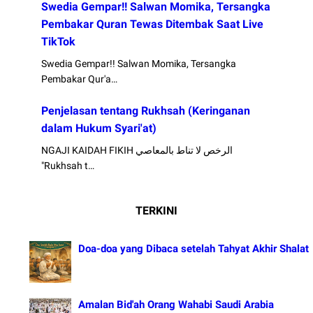
Swedia Gempar!! Salwan Momika, Tersangka
Pembakar Quran Tewas Ditembak Saat Live
TikTok
Swedia Gempar!! Salwan Momika, Tersangka
Pembakar Qur'a…
Penjelasan tentang Rukhsah (Keringanan
dalam Hukum Syari'at)
NGAJI KAIDAH FIKIH الرخص لا تناط بالمعاصي
"Rukhsah t…
TERKINI
Doa-doa yang Dibaca setelah Tahyat Akhir Shalat
Amalan Bid'ah Orang Wahabi Saudi Arabia