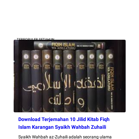
TERPOPULER SETAHUN
Download Terjemahan 10 Jilid Kitab Fiqh
Islam Karangan Syaikh Wahbah Zuhaili
Syaikh Wahbah az-Zuhaili adalah seorang ulama