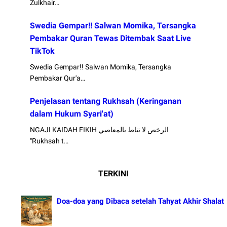
Zulkhair…
Swedia Gempar!! Salwan Momika, Tersangka
Pembakar Quran Tewas Ditembak Saat Live
TikTok
Swedia Gempar!! Salwan Momika, Tersangka
Pembakar Qur'a…
Penjelasan tentang Rukhsah (Keringanan
dalam Hukum Syari'at)
NGAJI KAIDAH FIKIH الرخص لا تناط بالمعاصي
"Rukhsah t…
TERKINI
Doa-doa yang Dibaca setelah Tahyat Akhir Shalat