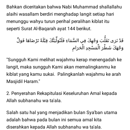
Bahkan diceritakan bahwa Nabi Muhammad shallallahu
alaihi wasallam berdiri menghadap langit setiap hari
menunggu wahyu turun perihal peralihan kiblat itu
seperti Surat Al-Baqarah ayat 144 berikut.
قَدْ نَرَى تَقَلُّبَ وَجْهِكَ فِي السَّمَاءِ فَلَنُوَلِّيَنَّكَ قِبْلَةً تَرْضَاهَا فَوَلِّ
وَجْهَكَ شَطْرَ الْمَسْجِدِ الْحَرَامِ
"Sungguh Kami melihat wajahmu kerap menengadah ke
langit, maka sungguh Kami akan memalingkanmu ke
kiblat yang kamu sukai. Palingkanlah wajahmu ke arah
Masjidil Haram."
2. Penyerahan Rekapitulasi Keseluruhan Amal kepada
Allah subhanahu wa ta'ala.
Salah satu hal yang menjadikan bulan Sya'ban utama
adalah bahwa pada bulan ini semua amal kita
diserahkan kepada Allah subhanahu wa ta'ala.