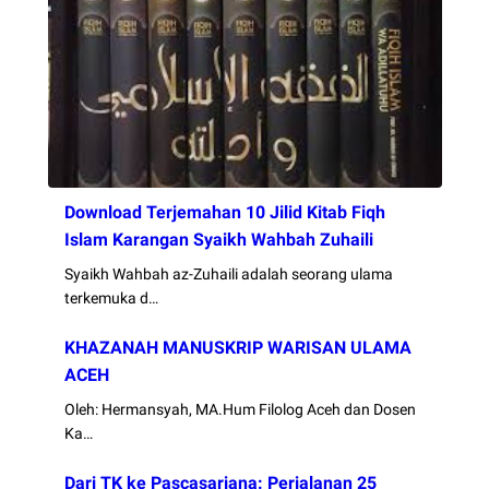
Download Terjemahan 10 Jilid Kitab Fiqh
Islam Karangan Syaikh Wahbah Zuhaili
Syaikh Wahbah az-Zuhaili adalah seorang ulama
terkemuka d…
KHAZANAH MANUSKRIP WARISAN ULAMA
ACEH
Oleh: Hermansyah, MA.Hum Filolog Aceh dan Dosen
Ka…
Dari TK ke Pascasarjana: Perjalanan 25