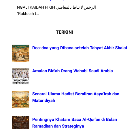
NGAJI KAIDAH FIKIH الرخص لا تناط بالمعاصي
"Rukhsah t…
TERKINI
Doa-doa yang Dibaca setelah Tahyat Akhir Shalat
Amalan Bid'ah Orang Wahabi Saudi Arabia
Senarai Ulama Hadist Beraliran Asya'irah dan
Maturidiyah
Pentingnya Khatam Baca Al-Qur’an di Bulan
Ramadhan dan Strateginya