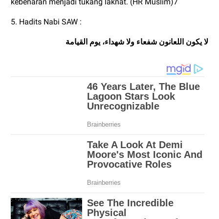
kebenaran menjadi tukang laknat. (HR Muslim)7
5. Hadits Nabi SAW :
لا يكون اللعانون شفعاء ولا شهداء، يوم القيامة