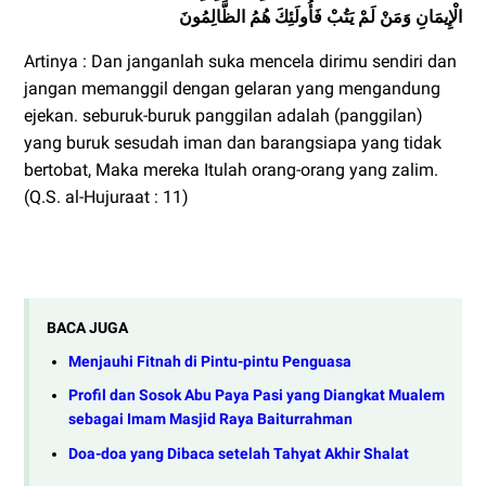
الْإِيمَانِ وَمَنْ لَمْ يَتُبْ فَأُولَئِكَ هُمُ الظَّالِمُونَ
Artinya : Dan janganlah suka mencela dirimu sendiri dan
jangan memanggil dengan gelaran yang mengandung
ejekan. seburuk-buruk panggilan adalah (panggilan)
yang buruk sesudah iman dan barangsiapa yang tidak
bertobat, Maka mereka Itulah orang-orang yang zalim.
(Q.S. al-Hujuraat : 11)
BACA JUGA
Menjauhi Fitnah di Pintu-pintu Penguasa
Profil dan Sosok Abu Paya Pasi yang Diangkat Mualem
sebagai Imam Masjid Raya Baiturrahman
Doa-doa yang Dibaca setelah Tahyat Akhir Shalat