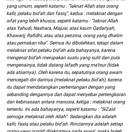
yang umum, seperti katamu : “laknat Allah atas orang
kafir, pelaku bid’ah dan fasiq”, kedua : melaknat dengan
sifat yang lebih khusus, seperti katamu : “laknat Allah
atas Yahudi, Nashara, Majusi, atas kaum Qadariyah,
Khawarij, Rafidhi, atau atas penzina, orang yang dhalim
atau pemakan riba”. Semua itu dibolehkan, tetapi dalam
melaknat sifat pelaku bid’ah ada bahayanya, karena
mengenal bid’ah merupakan suatu yang sulit dan pula
mengenainya, tidak datang lafadh yang ma’tsur (tidak
ada atsarnya). Oleh karena itu, sepatutnya orang awam
mencegah diri darinya (melaknat pelaku bid’ah), karena
itu dapat mendatangkan pertentangan dengan yang
sebanding dengannya dan dapat menyebar pertengkaran
dan kebinasaan antara manusia, ketiga : melaknat orang
tertentu. Ini ada bahayanya, seperti katamu : “SiZaid
semoga melaknat oleh Allah”. Sedangkan dia adalah
kafir, fasiq atau pelaku bid’ah. Rinciannya adalah setiap
orang yang positif dilaknatnya pada syara’, maka boleh