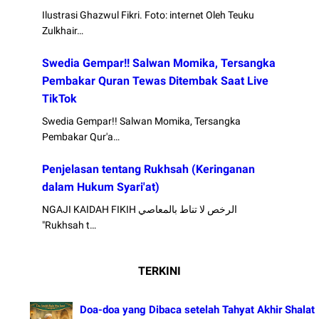
Ilustrasi Ghazwul Fikri. Foto: internet Oleh Teuku
Zulkhair…
Swedia Gempar!! Salwan Momika, Tersangka
Pembakar Quran Tewas Ditembak Saat Live
TikTok
Swedia Gempar!! Salwan Momika, Tersangka
Pembakar Qur'a…
Penjelasan tentang Rukhsah (Keringanan
dalam Hukum Syari'at)
NGAJI KAIDAH FIKIH الرخص لا تناط بالمعاصي
"Rukhsah t…
TERKINI
Doa-doa yang Dibaca setelah Tahyat Akhir Shalat