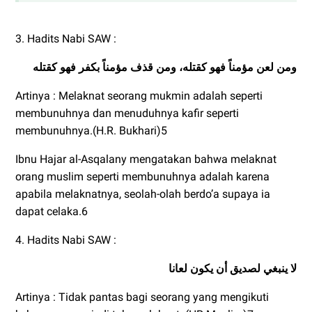
3. Hadits Nabi SAW :
ومن لعن مؤمناً فهو كقتله، ومن قذف مؤمناً بكفر فهو كقتله
Artinya : Melaknat seorang mukmin adalah seperti
membunuhnya dan menuduhnya kafir seperti
membunuhnya.(H.R. Bukhari)5
Ibnu Hajar al-Asqalany mengatakan bahwa melaknat
orang muslim seperti membunuhnya adalah karena
apabila melaknatnya, seolah-olah berdo’a supaya ia
dapat celaka.6
4. Hadits Nabi SAW :
لا ينبغي لصديق أن يكون لعانا
Artinya : Tidak pantas bagi seorang yang mengikuti