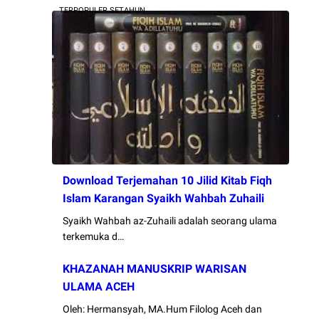
TERPOPULER SETAHUN
Download Terjemahan 10 Jilid Kitab Fiqh
Islam Karangan Syaikh Wahbah Zuhaili
Syaikh Wahbah az-Zuhaili adalah seorang ulama
terkemuka d…
KHAZANAH MANUSKRIP WARISAN
ULAMA ACEH
Oleh: Hermansyah, MA.Hum Filolog Aceh dan