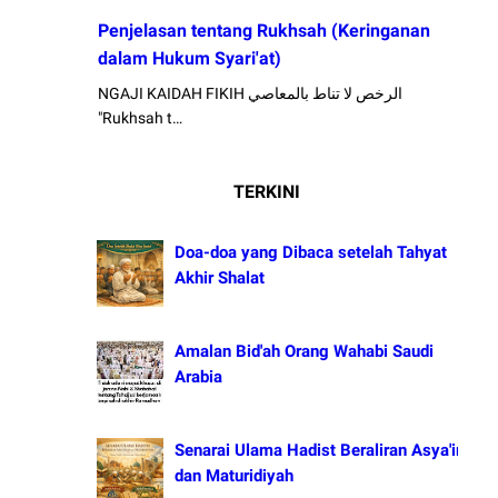
Penjelasan tentang Rukhsah (Keringanan
dalam Hukum Syari'at)
NGAJI KAIDAH FIKIH الرخص لا تناط بالمعاصي
"Rukhsah t…
TERKINI
Doa-doa yang Dibaca setelah Tahyat
Akhir Shalat
Amalan Bid'ah Orang Wahabi Saudi
Arabia
Senarai Ulama Hadist Beraliran Asya'irah
dan Maturidiyah