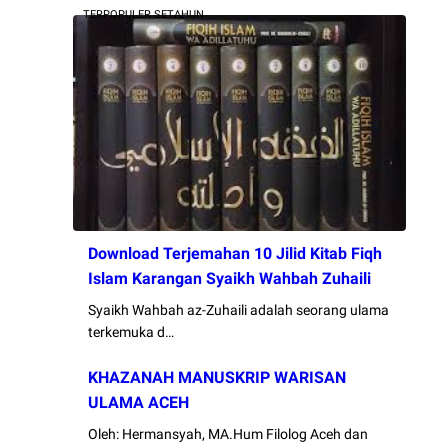
TERPOPULER SETAHUN
Download Terjemahan 10 Jilid Kitab Fiqh
Islam Karangan Syaikh Wahbah Zuhaili
Syaikh Wahbah az-Zuhaili adalah seorang ulama
terkemuka d…
KHAZANAH MANUSKRIP WARISAN
ULAMA ACEH
Oleh: Hermansyah, MA.Hum Filolog Aceh dan