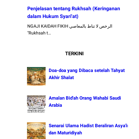
Penjelasan tentang Rukhsah (Keringanan
dalam Hukum Syari'at)
NGAJI KAIDAH FIKIH الرخص لا تناط بالمعاصي
"Rukhsah t…
TERKINI
Doa-doa yang Dibaca setelah Tahyat
Akhir Shalat
Amalan Bid'ah Orang Wahabi Saudi
Arabia
Senarai Ulama Hadist Beraliran Asya'irah
dan Maturidiyah