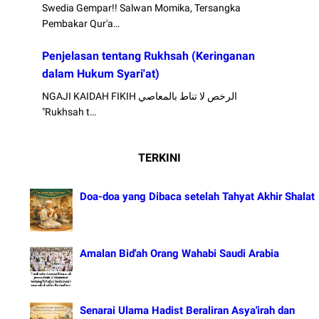
Swedia Gempar!! Salwan Momika, Tersangka
Pembakar Qur'a…
Penjelasan tentang Rukhsah (Keringanan
dalam Hukum Syari'at)
NGAJI KAIDAH FIKIH الرخص لا تناط بالمعاصي
"Rukhsah t…
TERKINI
Doa-doa yang Dibaca setelah Tahyat Akhir Shalat
Amalan Bid'ah Orang Wahabi Saudi Arabia
Senarai Ulama Hadist Beraliran Asya'irah dan