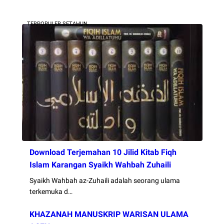
TERPOPULER SETAHUN
Download Terjemahan 10 Jilid Kitab Fiqh
Islam Karangan Syaikh Wahbah Zuhaili
Syaikh Wahbah az-Zuhaili adalah seorang ulama
terkemuka d…
KHAZANAH MANUSKRIP WARISAN ULAMA